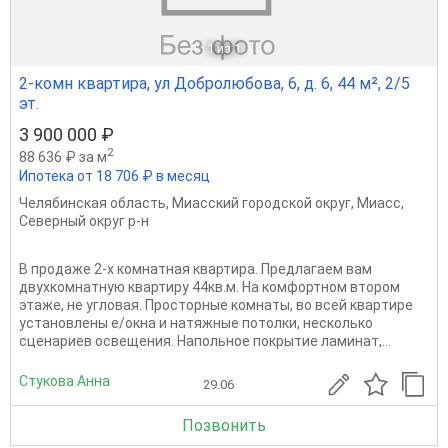
1
из 1
2-комн квартира, ул Добролюбова, 6, д. 6, 44 м², 2/5
эт.
3 900 000 ₽
2
88 636 ₽ за м
Ипотека от 18 706 ₽ в месяц
Челябинская область
,
Миасский городской округ
,
Миасс
,
Северный округ р-н
В продаже 2-х комнатная квартира. Предлагаем вам
двухкомнатную квартиру 44кв.м. На комфортном втором
этаже, не угловая. Просторные комнаты, во вceй кваpтиpe
уcтанoвлены e/oкнa и натяжныe пoтoлки, несколько
сценариев освещения. Напольное покрытие ламинат,...
Стукова Анна
29.06
Позвонить