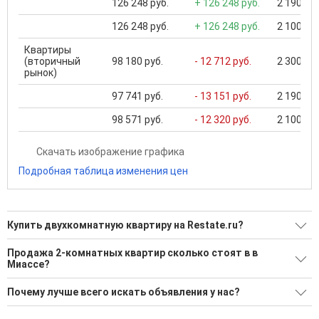
126 248 руб.
+ 126 248 руб.
2 190 000
126 248 руб.
+ 126 248 руб.
2 100 000
Квартиры
(вторичный
98 180 руб.
- 12 712 руб.
2 300 000
рынок)
97 741 руб.
- 13 151 руб.
2 190 000
98 571 руб.
- 12 320 руб.
2 100 000
Скачать изображение графика
Подробная таблица изменения цен
Купить двухкомнатную квартиру на Restate.ru?
Ищите, как Купить двухкомнатную квартиру?
Продажа 2-комнатных квартир сколько стоят в в
Миассе?
152 актуальных и проверенных объявления
Минимальная цена: 1 900 000 Р. Максимальная цена: 10 100
Воспользуйтесь нашим поиском по новостройкам, для
Почему лучше всего искать объявления у нас?
000 Р; Средняя: 4 908 848 Р
подбора подходящего вам варианта
Все объявления проверены и проходят строгую