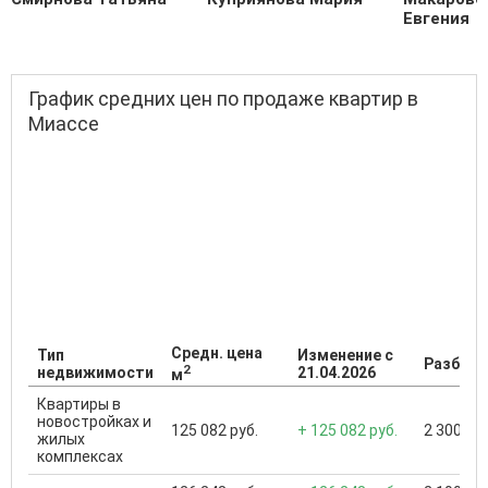
Евгения
График средних цен по продаже квартир в
Миассе
Средн. цена
Тип
Изменение с
Разброс
2
недвижимости
21.04.2026
м
Квартиры в
новостройках и
125 082 руб.
+ 125 082 руб.
2 300 000
жилых
комплексах