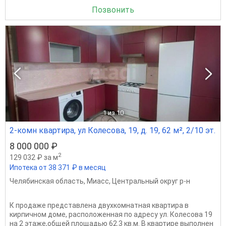
Позвонить
1
из 10
2-комн квартира, ул Колесова, 19, д. 19, 62 м², 2/10 эт.
8 000 000 ₽
2
129 032 ₽ за м
Ипотека от 38 371 ₽ в месяц
Челябинская область
,
Миасс
,
Центральный округ р-н
К продаже представлена двухкомнатная квартира в
кирпичном доме, расположенная по адресу ул. Колесова 19
на 2 этаже,общей площадью 62.3 кв.м. В квартире выполнен