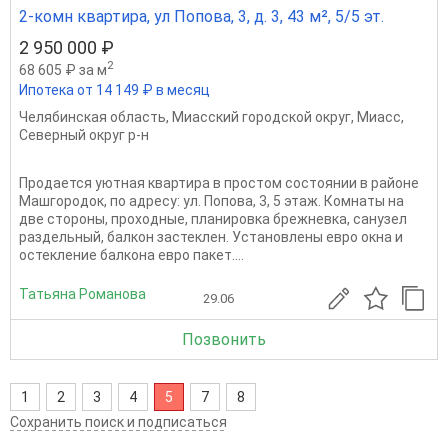
2-комн квартира, ул Попова, 3, д. 3, 43 м², 5/5 эт.
2 950 000 ₽
2
68 605 ₽ за м
Ипотека от 14 149 ₽ в месяц
Челябинская область
,
Миасский городской округ
,
Миасс
,
Северный округ р-н
Продается уютная квартира в простом состоянии в районе
Машгородок, по адресу: ул. Попова, 3, 5 этаж. Комнаты на
две стороны, проходные, планировка брежневка, санузел
раздельный, балкон застеклен. Установлены евро окна и
остекление балкона евро пакет....
Татьяна Романова
29.06
Позвонить
1
2
3
4
5
7
8
Сохранить поиск и подписаться