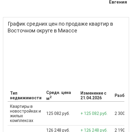
Евгения
График средних цен по продаже квартир в
Восточном округе в Миассе
Средн. цена
Тип
Изменение с
Разброс
2
недвижимости
21.04.2026
м
Квартиры в
новостройках и
125 082 руб.
+ 125 082 руб.
2 300 000
жилых
комплексах
126 248 руб.
+ 126 248 руб.
2 190 000