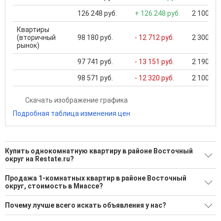
126 248 руб.
+ 126 248 руб.
2 100 000
Квартиры
(вторичный
98 180 руб.
- 12 712 руб.
2 300 000
рынок)
97 741 руб.
- 13 151 руб.
2 190 000
98 571 руб.
- 12 320 руб.
2 100 000
Скачать изображение графика
Подробная таблица изменения цен
Купить однокомнатную квартиру в районе Восточный
округ на Restate.ru?
Поможем Купить однокомнатную квартиру в районе
Продажа 1-комнатных квартир в районе Восточный
Восточный округ?
округ, стоимость в Миассе?
9 актуальных и проверенных объявлений
Минимальная цена: 1 390 000 Р. Максимальная цена: 6 900
Почему лучше всего искать объявления у нас?
000 Р; Средняя: 3 357 500 Р
Воспользуйтесь нашим поиском по новостройкам, для
подбора подходящего вам варианта
Все объявления проверены и проходят строгую