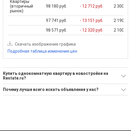
Квартиры
(вторичный
98 180 руб.
- 12 712 руб.
2 300 000
рынок)
97 741 руб.
- 13 151 руб.
2 190 000
98 571 руб.
- 12 320 руб.
2 100 000
Скачать изображение графика
Подробная таблица изменения цен
Купить однокомнатную квартиру в новостройке на
Restate.ru?
Ищите, как Купить однокомнатную квартиру в
Почему лучше всего искать объявления у нас?
новостройке?
Все объявления проверены и проходят строгую
5 актуальных и проверенных объявлений
модерацию
Воспользуйтесь нашим поиском по новостройкам, для
Удобный поиск, есть подписка на новые объявления
подбора подходящего вам варианта
Помогаем с подбором выгодных ипотечных программ в
'Сохраните результаты поиска и возвращайтесь к нему,
банках в Миассе
когда это будет нужно'