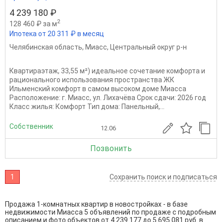
4 239 180 ₽
2
128 460 ₽ за м
Ипотека от 20 311 ₽ в месяц
Челябинская область
,
Миасс
,
Центральный округ р-н
Квартираэтаж, 33,55 м²) идеальное сочетание комфорта и
рационального использования пространства ЖК
Ильменский комфорт в самом высоком доме Миасса
Расположение: г. Миасс, ул. Лихачёва Срок сдачи: 2026 год
Класс жилья: Комфорт Тип дома: Панельный,...
Собственник
12.06
Позвонить
1
Сохранить поиск и подписаться
Продажа 1-комнатных квартир в новостройках - в базе
недвижимости Миасса 5 объявлений по продаже с подробным
описанием и фото объектов от
4 239 177
до
5 695 081
руб. в