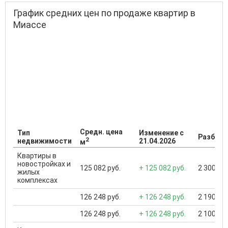
График средних цен по продаже квартир в
Миассе
Средн. цена
Тип
Изменение с
Разброс
2
недвижимости
21.04.2026
м
Квартиры в
новостройках и
125 082 руб.
+ 125 082 руб.
2 300 000
жилых
комплексах
126 248 руб.
+ 126 248 руб.
2 190 000
126 248 руб.
+ 126 248 руб.
2 100 000