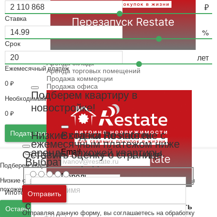
Ставка
Срок
Коммерция
Аренда офиса
Аренда склада
Ежемесячный платёж
Аренда торговых помещений
Продажа коммерции
0
₽
Продажа офиса
Подберем квартиру в
Необходимый доход
новостройке!
0
₽
Подать заявку
Вход на Restate.ru
Низкие ставки по ипотеке с
ежемесячным платежом ниже
аренды похожей квартиры.
Email
Оставить оценку о странице
Выбрать город
Подберем квартиру в новостройке!
Пароль
Низкие ставки по ипотеке с ежемесячным платежом ниже аренды
похожей квартиры.
Ипотека
Ипотечный калькулятор
Москва
и
Московская область
Отправить
Ипотека на новостройки
Ошибка авторизации
Санкт-Петербург
и
Ленинградская область
Ипотека на вторичное жилье
Оставить заявку
Отправляя данную форму, вы соглашаетесь на обработку
Семейная ипотека