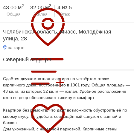
2
2
43.00 м
32.00 м
4 из 5
Общая
Жилая
Этаж
Челябинская область, Миасс, Молодёжная
улица, 28
на карте
Северный округ р-н
Сдаётся двухкомнатная квартира на четвёртом этаже
кирпичного дома, построенного в 1961 году. Общая площадь —
43 кв. м, из которых 32 кв. м — жилая. Удобное расположение
окон во двор обеспечивает тишину и комфорт.
Квартира без ремонта, что даёт возможность обустроить её по
своему вкусу. Из удобств: совмещённый санузел с ванной и
балкон.
Дом ухоженный, с наземной парковкой. Кирпичные стены