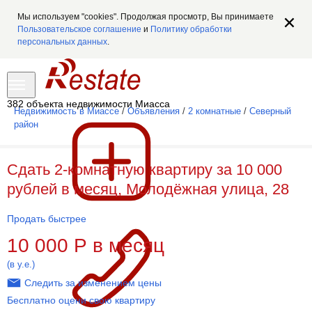
Мы используем "cookies". Продолжая просмотр, Вы принимаете
Пользовательское соглашение
и
Политику обработки
персональных данных
.
382 объекта недвижимости Миасса
Недвижимость в Миассе
/
Объявления
/
2 комнатные
/
Северный
район
Сдать 2-комнатную квартиру за 10 000
рублей в месяц, Молодёжная улица, 28
Продать быстрее
10 000
Р
в месяц
(в у.е.)
Следить за изменением цены
Бесплатно оцени свою квартиру