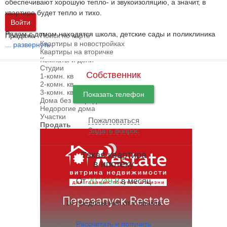
обеспечивают хорошую тепло- и звукоизоляцию, а значит, в
квартире будет тепло и тихо.
Войти
Рядом с домом находятся школа, детские сады и поликлиника
Продажа
Поиск по карте
Квартиры в новостройках
...
развернуть
Квартиры на вторичке
Комнаты и доли
Студии
Собственник
1-комн. кв
2-комн. кв
3-комн. кв
Показать телефон
Дома без посредников
Недорогие дома
Участки
Пожаловаться
Продать
Задать вопрос
Такая квартира
в ипотеку
От
20 249 ₽
в месяц
14 предложений от 7 банков
Рассчитать и получить