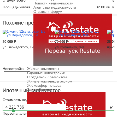
Этажей всего
5
Новости недвижимости
Площадь жилая
32.00 кв. м
Агентства недвижимости
Отзывы и форум
Похожие предложения
30 000
Р
70 000
Р
26 00
ул Вернадского, 19
ул Романенко, 89а
пр-кт
Новостройки
Жилые комплексы
Сданные новостройки
С отделкой / ремонтом
Жилые комплексы эконом
ЖК комфорт класса
Ипотечный калькулятор
Застройщики
Стоимость недвижимости
Первоначальный взнос