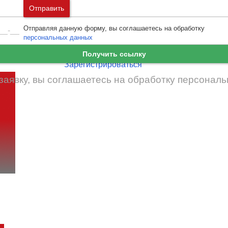
Москва
и
Московская область
Отправить
Ошибка авторизации
Санкт-Петербург
и
Ленинградская област
Отправляя данную форму, вы соглашаетесь на обработку
Забыли пароль
Войти
персональных данных
Ещё нет аккаунта?
Получить ссылку
Зарегистрироваться
заявку, вы соглашаетесь на обработку
персональ