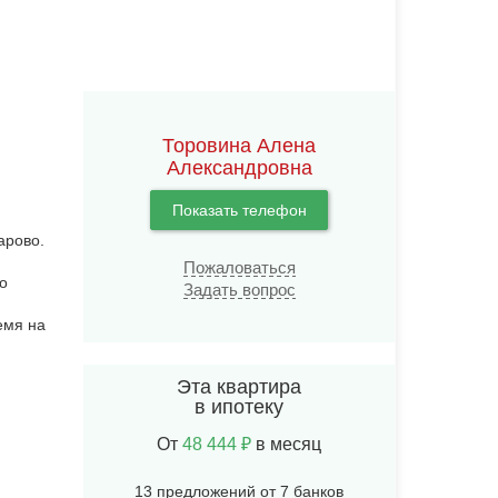
Торовина Алена
Александровна
Показать телефон
арово.
Пожаловаться
о
Задать вопрос
емя на
Эта квартира
в ипотеку
От
48 444 ₽
в месяц
13 предложений от 7 банков