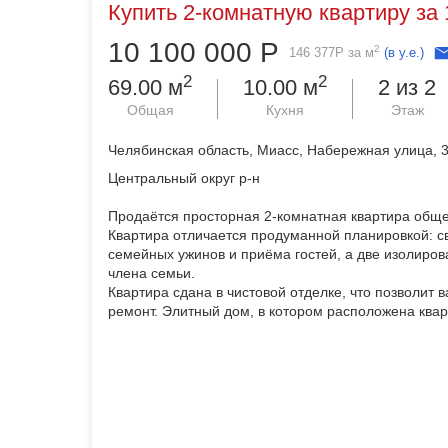
Купить 2-комнатную квартиру за 
10 100 000
Р
2
146 377
Р
за м
(в у.е.)
2
2
69.00 м
10.00 м
2 из 2
Общая
Кухня
Этаж
Челябинская область, Миасс, Набережная улица, 
Центральный округ р-н
Продаётся просторная 2-комнатная квартира обще
Квартира отличается продуманной планировкой: св
семейных ужинов и приёма гостей, а две изолиров
члена семьи.
Квартира сдана в чистовой отделке, что позволит
ремонт. Элитный дом, в котором расположена квар