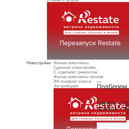
Новостройки
Жилые комплексы
Сданные новостройки
С отделкой / ремонтом
Жилые комплексы эконом
ЖК комфорт класса
Подберем 
Застройщики
Низкие ст
аренды по