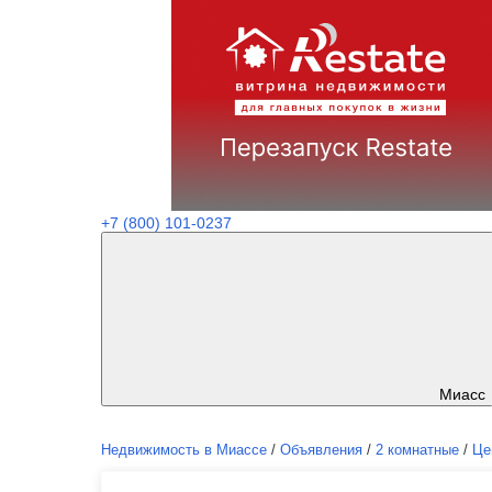
+7 (800) 101-0237
Миасс
Недвижимость в Миассе
/
Объявления
/
2 комнатные
/
Це