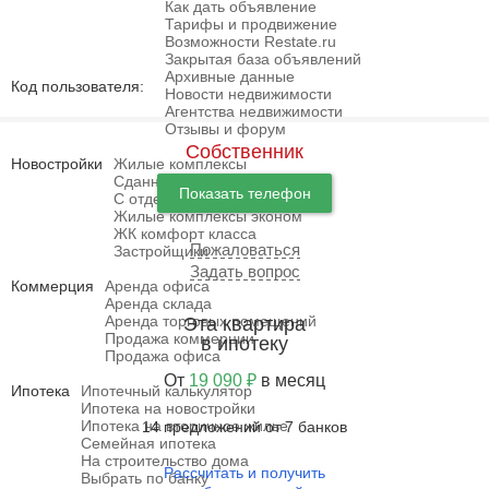
Как дать объявление
Тарифы и продвижение
Возможности Restate.ru
Закрытая база объявлений
Архивные данные
Код пользователя:
Новости недвижимости
Агентства недвижимости
Отзывы и форум
Собственник
Новостройки
Жилые комплексы
Сданные новостройки
Показать телефон
С отделкой / ремонтом
Жилые комплексы эконом
ЖК комфорт класса
Пожаловаться
Застройщики
Задать вопрос
Коммерция
Аренда офиса
Аренда склада
Аренда торговых помещений
Эта квартира
Продажа коммерции
в ипотеку
Продажа офиса
От
19 090 ₽
в месяц
Ипотека
Ипотечный калькулятор
Ипотека на новостройки
Ипотека на вторичное жилье
14 предложений от 7 банков
Семейная ипотека
На строительство дома
Рассчитать и получить
Выбрать по банку