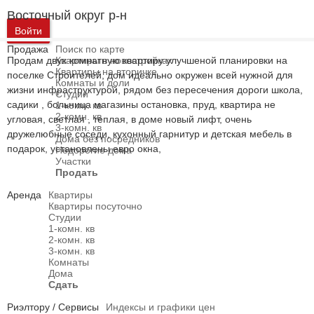
Восточный округ р-н
Войти
Продажа
Поиск по карте
Продам двух комнатную квартиру улучшеной планировки на
Квартиры в новостройках
Квартиры на вторичке
поселке Строителей, дом идеально окружен всей нужной для
Комнаты и доли
жизни инфраструктурой, рядом без пересечения дороги школа,
Студии
садики , больница магазины остановка, пруд, квартира не
1-комн. кв
2-комн. кв
угловая, светлая , теплая, в доме новый лифт, очень
3-комн. кв
дружелюбные соседи, кухонный гарнитур и детская мебель в
Дома без посредников
подарок, установлены евро окна,
Недорогие дома
Участки
Продать
Аренда
Квартиры
Квартиры посуточно
Студии
1-комн. кв
2-комн. кв
3-комн. кв
Комнаты
Дома
Сдать
Риэлтору / Сервисы
Индексы и графики цен