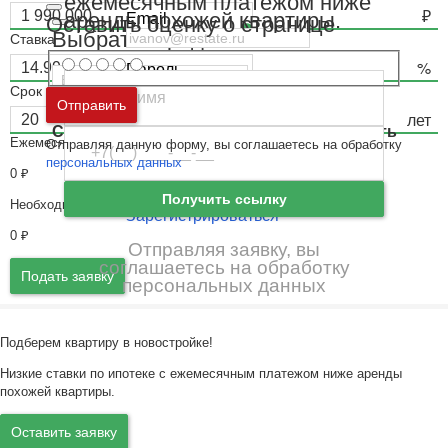
ежемесячным платежом ниже
аренды похожей квартиры.
Email
Оставить оценку о странице
Выбрать город
Ставка
Пароль
Срок
Москва
и
Московская область
Отправить
Ошибка авторизации
Санкт-Петербург
и
Ленинградская область
Ежемесячный платёж
Отправляя данную форму, вы соглашаетесь на обработку
Забыли пароль
Войти
персональных данных
0
₽
Ещё нет аккаунта?
Получить ссылку
Необходимый доход
Зарегистрироваться
0
₽
Отправляя заявку, вы
соглашаетесь на обработку
Подать заявку
персональных данных
Подберем квартиру в новостройке!
Низкие ставки по ипотеке с ежемесячным платежом ниже аренды
похожей квартиры.
Оставить заявку