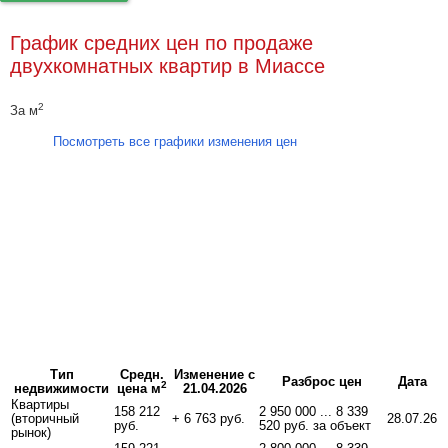
График средних цен по продаже
двухкомнатных квартир в Миассе
2
За м
Посмотреть все графики изменения цен
Тип
Средн.
Изменение с
Разброс цен
Дата
2
недвижимости
цена м
21.04.2026
Квартиры
158 212
2 950 000 ... 8 339
(вторичный
+ 6 763 руб.
28.07.26
руб.
520 руб. за объект
рынок)