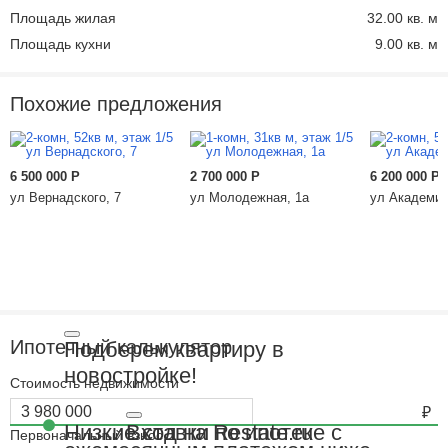
Площадь жилая
32.00 кв. м
Площадь кухни
9.00 кв. м
Похожие предложения
6 500 000
Р
2 700 000
Р
6 200 000
Р
ул Вернадского, 7
ул Молодежная, 1а
ул Академик
Ипотечный калькулятор
Подберем квартиру в
новостройке!
Стоимость недвижимости
Вход на Restate.ru
Низкие ставки по ипотеке с
Первоначальный взнос