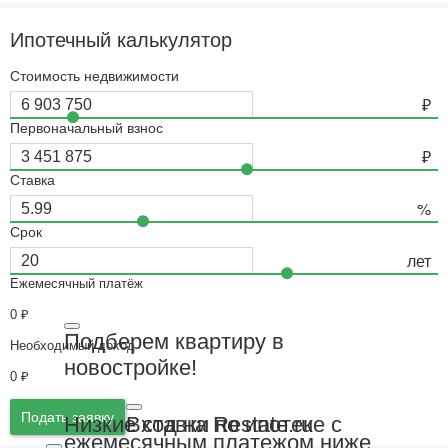
Ипотечный калькулятор
Стоимость недвижимости
Первоначальный взнос
Ставка
Срок
Ежемесячный платёж
0
₽
Подберем квартиру в
Необходимый доход
новостройке!
0
₽
Подать заявку
Вход на Restate.ru
Низкие ставки по ипотеке с
ежемесячным платежом ниже