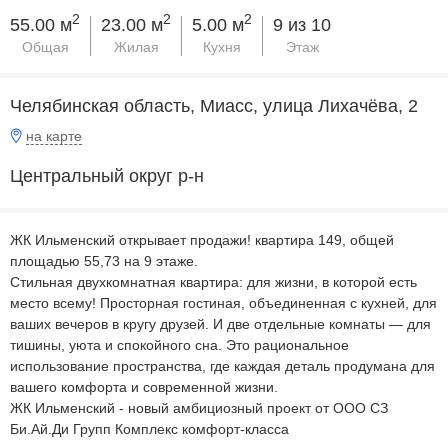
2
2
2
55.00 м
23.00 м
5.00 м
9 из 10
Общая
Жилая
Кухня
Этаж
Челябинская область, Миасс, улица Лихачёва, 2
на карте
Центральный округ р-н
ЖК Ильменский открывает продажи! квартира 149, общей
площадью 55,73 на 9 этаже.
Стильная двухкомнатная квартира: для жизни, в которой есть
место всему! Просторная гостиная, объединенная с кухней, для
ваших вечеров в кругу друзей. И две отдельные комнаты — для
тишины, уюта и спокойного сна. Это рациональное
использование пространства, где каждая деталь продумана для
вашего комфорта и современной жизни.
ЖК Ильменский - новый амбициозный проект от ООО СЗ
Би.Ай.Ди Групп Комплекс комфорт-класса