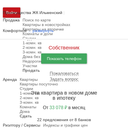
Преимущества ЖК Ильменский :
Войти
Продажа
Поиск по карте
Квартиры в новостройках
Квартиры на вторичке
Комфортное
...
развернуть
Комнаты и доли
Студии
1-комн. кв
Собственник
2-комн. кв
3-комн. кв
Дома без посредников
Показать телефон
Недорогие дома
Участки
Продать
Пожаловаться
Задать вопрос
Аренда
Квартиры
Квартиры посуточно
Студии
Эта квартира в новом доме
1-комн. кв
в ипотеку
2-комн. кв
3-комн. кв
Комнаты
От
33 078 ₽
в месяц
Дома
Сдать
22 предложения от 8 банков
Риэлтору / Сервисы
Индексы и графики цен