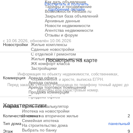
Как дать объявление
Рассчитать и получить
Тарифы и продвижение
одобрение онлайн
Возможности Restate.ru
Закрытая база объявлений
Архивные данные
Новости недвижимости
Агентства недвижимости
Отзывы и форум
с 10.06.2026, обновлён 10.06.2026
Новостройки
Жилые комплексы
Сданные новостройки
С отделкой / ремонтом
Жилые комплексы эконом
Посмотреть на карте
ЖК комфорт класса
Застройщики
Информация по объекту недвижимости, собственниках,
Коммерция
Аренда офиса
обременениях и аресте, выписка ЕГРН.
Аренда склада
Перед заказом уточните у продавца по телефону точный адрес до
Аренда торговых помещений
квартиры или кадастровый номер.
Продажа коммерции
Продажа офиса
Характеристики
Ипотека
Ипотечный калькулятор
Ипотека на новостройки
Количество комнат
Ипотека на вторичное жилье
2
Семейная ипотека
Тип дома
панельный
На строительство дома
Выбрать по банку
Этаж
9