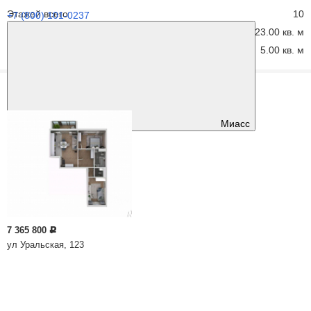
Этажей всего
10
+7 (800) 101-0237
Площадь жилая
23.00 кв. м
Площадь кухни
5.00 кв. м
Похожие предложения
Миасс
7 365 800
Р
ул Уральская, 123