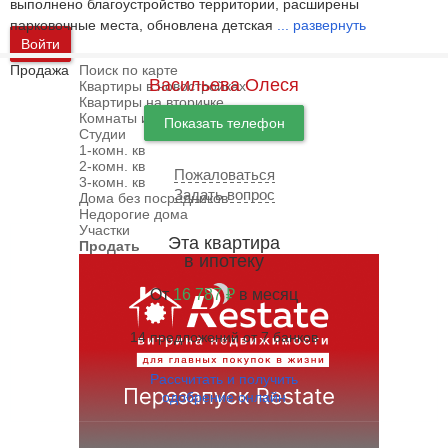
выполнено благоустройство территории, расширены
парковочные места, обновлена детская
...
развернуть
Войти
Продажа
Поиск по карте
Васильева Олеся
Квартиры в новостройках
Квартиры на вторичке
Комнаты и доли
Показать телефон
Студии
1-комн. кв
2-комн. кв
Пожаловаться
3-комн. кв
Задать вопрос
Дома без посредников
Недорогие дома
Участки
Эта квартира
Продать
в ипотеку
От
16 787 ₽
в месяц
14 предложений от 7 банков
Рассчитать и получить
одобрение онлайн