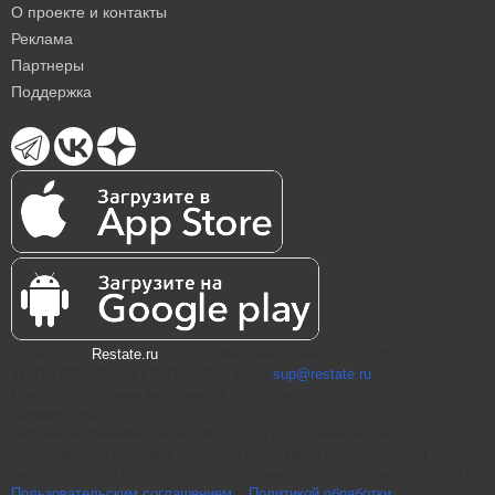
О проекте и контакты
Реклама
Партнеры
Поддержка
2004—2026
Restate.ru
® ООО "Интернет проекты" ОГРН
1147847086870 ИНН 7811574827, email
sup@restate.ru
При использовании материалов гиперссылка на Restate.ru
обязательна.
Витрина недвижимости Restate - одна из крупнейших баз
недвижимости России и агрегатор новостроек и предложений
застройщиков и агентств. Использование сайта означает согласие с
Пользовательским соглашением
и
Политикой обработки