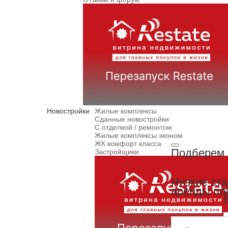
Новостройки
Жилые комплексы
Сданные новостройки
С отделкой / ремонтом
Жилые комплексы эконом
ЖК комфорт класса
Подберем 
Застройщики
Низкие ст
аренды по