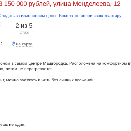
3 150 000 рублей, улица Менделеева, 12
Следить за изменением цены
Бесплатно оцени свою квартиру
2
2 из 5
Этаж
на карте
12
лконом в самом центре Машгородка. Расположена на комфортном в
о, летом не перегревается.
нт, можно заезжать и жить без лишних вложений:
ёшь не один.