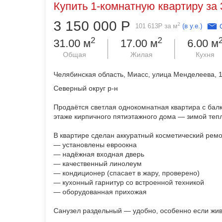
Купить 1-комнатную квартиру за 
3 150 000
Р
2
101 613
Р
за м
(в у.е.)
2
2
31.00 м
17.00 м
6.00 м
Общая
Жилая
Кухня
Челябинская область, Миасс, улица Менделеева, 
Северный округ р-н
Продаётся светлая однокомнатная квартира с ба
этаже кирпичного пятиэтажного дома — зимой тепл
В квартире сделан аккуратный косметический ремо
— установлены евроокна
— надёжная входная дверь
— качественный линолеум
— кондиционер (спасает в жару, проверено)
— кухонный гарнитур со встроенной техникой
— оборудованная прихожая
Санузел раздельный — удобно, особенно если жив