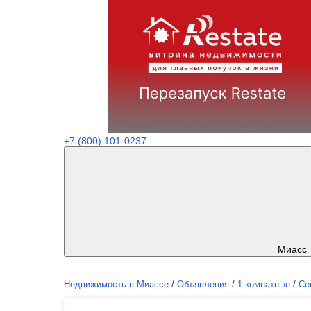
+7 (800) 101-0237
Миасс
Недвижимость в Миассе
/
Объявления
/
1 комнатные
/
Се