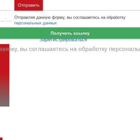
Москва
и
Московская область
Отправить
Ошибка авторизации
Санкт-Петербург
и
Ленинградская област
Отправляя данную форму, вы соглашаетесь на обработку
Забыли пароль
Войти
персональных данных
Ещё нет аккаунта?
Получить ссылку
Зарегистрироваться
заявку, вы соглашаетесь на обработку
персональ