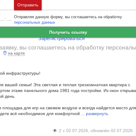
Москва
и
Московская область
Отправить
Ошибка авторизации
Санкт-Петербург
и
Ленинградская област
Отправляя данную форму, вы соглашаетесь на обработку
Забыли пароль
Войти
персональных данных
Ещё нет аккаунта?
Получить ссылку
Зарегистрироваться
заявку, вы соглашаетесь на обработку
персональ
на карте
той инфраструктуры!
ля вашей семьи! Эта светлая и теплая трехкомнатная квартира с
том этаже панельного дома 1981 года постройки. Из окон открыва
ый день.
 площадка для игр на свежем воздухе и всегда найдется место дл
йдете всё необходимое для комфортной
...
развернуть
2
с 02.07.2026, обновлён 02.07.2026