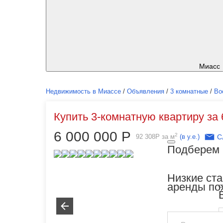
Миасс
Недвижимость в Миассе
/
Объявления
/
3 комнатные
/
Во
Купить 3-комнатную квартиру за 
6 000 000
Р
2
92 308
Р
за м
(в у.е.)
С
Подберем 
Низкие ст
аренды по