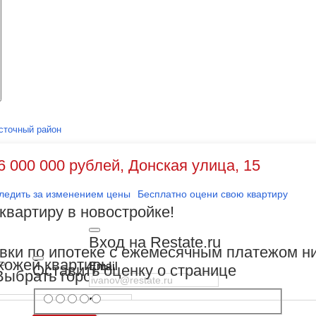
сточный район
6 000 000 рублей, Донская улица, 15
ледить за изменением цены
Бесплатно оцени свою квартиру
квартиру в новостройке!
Вход на Restate.ru
авки по ипотеке с ежемесячным платежом н
хожей квартиры.
Email
Оставить оценку о странице
Выбрать город
Пароль