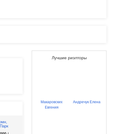
Лучшие риэлторы
Макаровских
Андречук Елена
Евгения
 000
6 200 000
4 300 000
Р
Р
Р