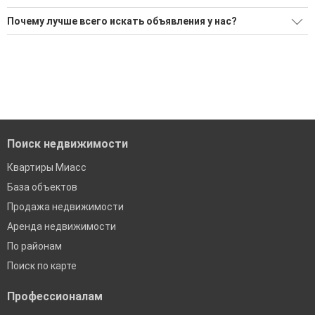
Ищите, как Купить дом с бассейном?
Почему лучше всего искать объявления у нас?
Воспользуйтесь нашим поиском по новостройкам, для
Все объявления проверены и проходят строгую
подбора подходящего вам варианта
модерацию
'Сохраните результаты поиска и возвращайтесь к нему,
Удобный поиск, есть подписка на новые объявления
когда это будет нужно'
Помогаем с подбором выгодных ипотечных программ в
банках в Миассе
Поиск недвижимости
Квартиры Миасс
База объектов
Продажа недвижимости
Аренда недвижимости
По районам
Поиск по карте
Профессионалам