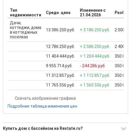
Тип
Изменение с
Средн. цена
Разброс
недвижимости
21.04.2026
Дачи,
коттеджи, дома
13 386 250 руб.
+ 3 186 250 руб.
2 000 00
в коттеджных
поселках
12 786 250 руб.
+ 2 586 250 руб.
2 400 00
11 404 444 руб.
+ 1 204 444 руб.
350 000 
9 955 714 руб.
- 244 286 руб.
350 000 
11 312 857 руб.
+ 1 112 857 руб.
350 000 
11 765 556 руб.
+ 1 565 556 руб.
350 000 
Скачать изображение графика
Подробная таблица изменения цен
Купить дом с бассейном на Restate.ru?