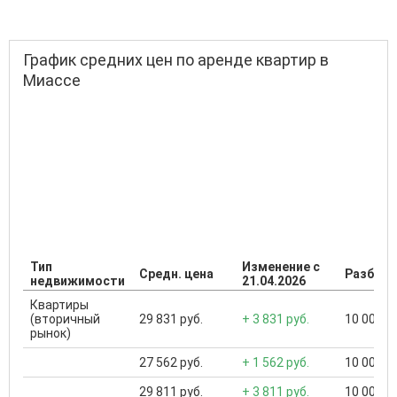
График средних цен по аренде квартир в
Миассе
Тип
Изменение с
Средн. цена
Разброс
недвижимости
21.04.2026
Квартиры
(вторичный
29 831 руб.
+ 3 831 руб.
10 000 ..
рынок)
27 562 руб.
+ 1 562 руб.
10 000 ..
29 811 руб.
+ 3 811 руб.
10 000 ..