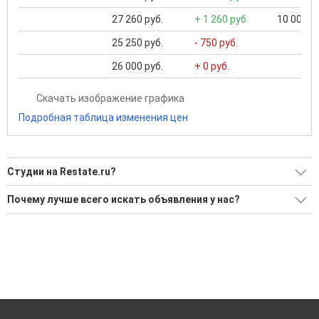
27 260 руб.
+ 1 260 руб.
10 000 ..
25 250 руб.
- 750 руб.
26 000 руб.
+ 0 руб.
Скачать изображение графика
Подробная таблица изменения цен
Студии на Restate.ru?
Ищите, как Студии?
Почему лучше всего искать объявления у нас?
Воспользуйтесь нашим поиском по новостройкам, для
Все объявления проверены и проходят строгую
подбора подходящего вам варианта
модерацию
'Сохраните результаты поиска и возвращайтесь к нему,
Удобный поиск, есть подписка на новые объявления
когда это будет нужно'
Помогаем с подбором выгодных ипотечных программ в
банках в Миассе