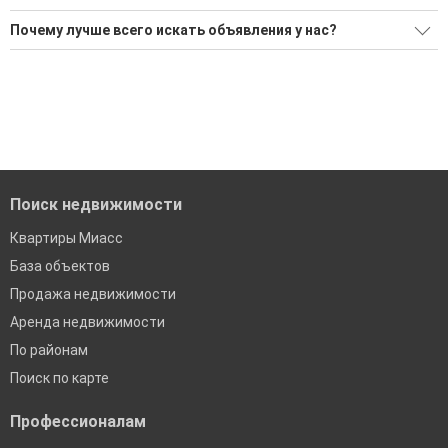
Ищите, как Купить одноэтажный дом?
Почему лучше всего искать объявления у нас?
Воспользуйтесь нашим поиском по новостройкам, для
Все объявления проверены и проходят строгую
подбора подходящего вам варианта
модерацию
'Сохраните результаты поиска и возвращайтесь к нему,
Удобный поиск, есть подписка на новые объявления
когда это будет нужно'
Помогаем с подбором выгодных ипотечных программ в
банках в Миассе
Поиск недвижимости
Квартиры Миасс
База объектов
Продажа недвижимости
Аренда недвижимости
По районам
Поиск по карте
Профессионалам