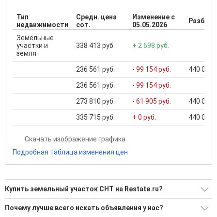
Тип
Средн. цена
Изменение с
Разброс
недвижимости
сот.
05.05.2026
Земельные
участки и
338 413 руб.
+ 2 698 руб.
земля
236 561 руб.
- 99 154 руб.
440 000 .
236 561 руб.
- 99 154 руб.
273 810 руб.
- 61 905 руб.
440 000 .
335 715 руб.
+ 0 руб.
440 000 .
Скачать изображение графика
Подробная таблица изменения цен
Купить земельный участок СНТ на Restate.ru?
Ищите, как Купить земельный участок СНТ?
Почему лучше всего искать объявления у нас?