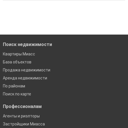
Воспользуйтесь нашим поиском по новостройкам, для
Все объявления проверены и проходят строгую
подбора подходящего вам варианта
модерацию
'Сохраните результаты поиска и возвращайтесь к нему,
Удобный поиск, есть подписка на новые объявления
когда это будет нужно'
Помогаем с подбором выгодных ипотечных программ в
банках в Миассе
Поиск недвижимости
Квартиры Миасс
База объектов
Продажа недвижимости
Аренда недвижимости
По районам
Поиск по карте
Профессионалам
Агенты и риэлторы
Застройщики Миасса