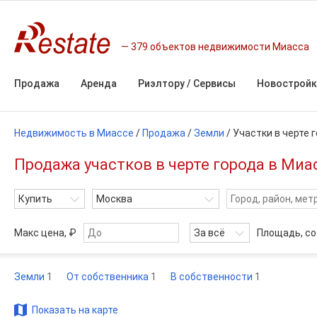
379 объектов недвижимости Миасса
Продажа
Аренда
Риэлтору / Сервисы
Новостройк
Недвижимость в Миассе
/
Продажа
/
Земли
/
Участки в черте 
Продажа участков в черте города в Миа
Купить
Москва
Макс цена, ₽
За всё
Площадь,
со
Земли
1
От собственника
1
В собственности
1
Показать на карте