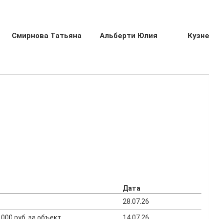
Смирнова Татьяна
Альберти Юлия
Кузнецо
Дата
28.07.26
0 000 руб. за объект
14.07.26