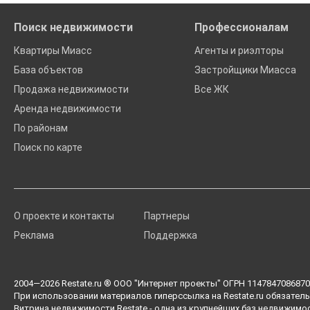
Поиск недвижимости
Профессионалам
Квартиры Миасс
Агенты и риэлторы
База объектов
Застройщики Миасса
Продажа недвижимости
Все ЖК
Аренда недвижимости
По районам
Поиск по карте
О проекте и контакты
Партнеры
Реклама
Поддержка
2004—2026
Restate.ru
® ООО "Интернет проекты" ОГРН 1147847086870 
При использовании материалов гиперссылка на Restate.ru обязатель
Витрина недвижимости Restate - одна из крупнейших баз недвижимо