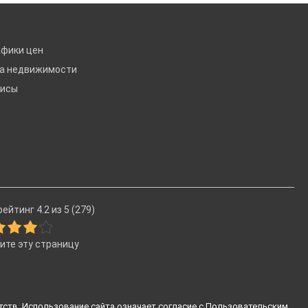
афики цен
ка недвижимости
висы
ейтинг 4.2 из 5 (279)
ите эту страницу
тств. Использование сайта означает согласие с
Пользовательским