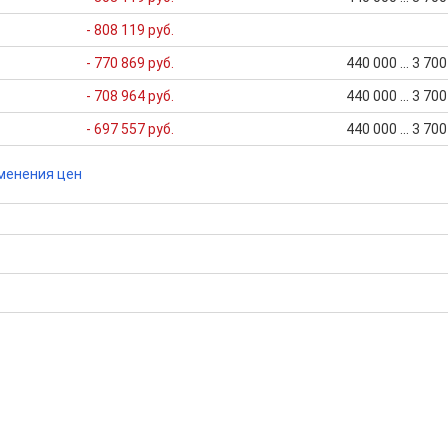
- 808 119 руб.
- 770 869 руб.
440 000 ... 3 70
- 708 964 руб.
440 000 ... 3 70
- 697 557 руб.
440 000 ... 3 70
менения цен
бора подходящего вам варианта
ю
да это будет нужно'
ках в Миассе