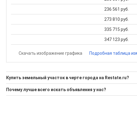
236 561 руб.
273 810 руб.
335 715 руб.
347 123 руб.
Скачать изображение графика
Подробная таблица из
Купить земельный участок в черте города на Restate.ru?
Ищите, как Купить земельный участок в черте города?
Почему лучше всего искать объявления у нас?
Воспользуйтесь нашим поиском по новостройкам, для под
Все объявления проверены и проходят строгую модераци
'Сохраните результаты поиска и возвращайтесь к нему, ког
Удобный поиск, есть подписка на новые объявления
Помогаем с подбором выгодных ипотечных программ в бан