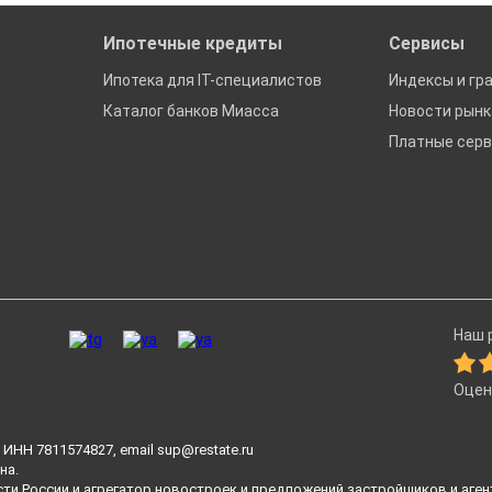
Ипотечные кредиты
Сервисы
Ипотека для IT-специалистов
Индексы и гр
Каталог банков Миасса
Новости рын
Платные сер
Наш р
Оцен
ИНН 7811574827, email
sup@restate.ru
на.
сти России и агрегатор новостроек и предложений застройщиков и аген