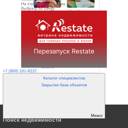
На строительство дома
Выбрать по банку
Андречук Елена
Самойловская
Елена
Смирнова
Тихонова Оксана
Татьяна
+7 (800) 101-0237
Каталог специалистов
Закрытая база объектов
Миасс
Поиск недвижимости