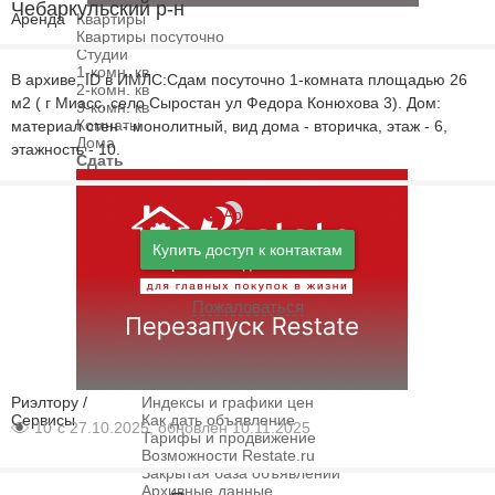
Чебаркульский р-н
Аренда
Квартиры
Квартиры посуточно
Студии
1-комн. кв
В архиве. ID в ИМЛС:Сдам посуточно 1-комната площадью 26
2-комн. кв
м2 ( г Миасс, село Сыростан ул Федора Конюхова 3). Дом:
3-комн. кв
Комнаты
материал стен - монолитный, вид дома - вторичка, этаж - 6,
Дома
этажность - 10.
Сдать
Архивное
Купить доступ к контактам
Пожаловаться
Риэлтору /
Индексы и графики цен
Сервисы
Как дать объявление
10
с 27.10.2025, обновлён 10.11.2025
Тарифы и продвижение
Возможности Restate.ru
Закрытая база объявлений
Архивные данные