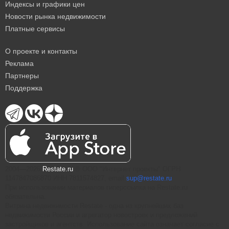
Индексы и графики цен
Новости рынка недвижимости
Платные сервисы
О проекте и контакты
Реклама
Партнеры
Поддержка
2004—2026
Restate.ru
® ООО "Интернет проекты" ОГРН
1147847086870 ИНН 7811574827, email
sup@restate.ru
При использовании материалов гиперссылка на Restate.ru
обязательна.
Витрина недвижимости Restate - одна из крупнейших баз
недвижимости России и агрегатор новостроек и предложений
застройщиков и агентств. Использование сайта означает согласие с