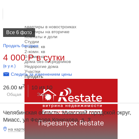
Войти
Продажа
Поиск по карте
Квартиры в новостройках
Квартиры на вторичке
Все 6 фото
Комнаты и доли
Студии
Продать быстрее
1-комн. кв
2-комн. кв
4 000
Р
в сутки
3-комн. кв
Дома без посредников
(в у.е.)
Недорогие дома
Участки
Следить за изменением цены
Продать
2
26.00 м
10 из 10
Общая
Этаж
Челябинская область, Миасский городской округ,
Миасс, ул Федора Конюхова, д. 3
на карте