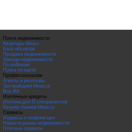
Поиск недвижимости
Квартиры Миасс
База объектов
Продажа недвижимости
Аренда недвижимости
По районам
Поиск по карте
Профессионалам
Агенты и риэлторы
Застройщики Миасса
Все ЖК
Ипотечные кредиты
Ипотека для IT-специалистов
Каталог банков Миасса
Сервисы
Индексы и графики цен
Новости рынка недвижимости
Платные сервисы