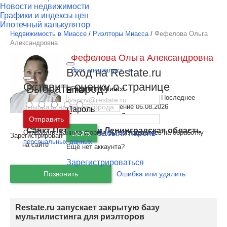
Новости недвижимости
Графики и индексы цен
Ипотечный калькулятор
Недвижимость в Миассе
/
Риэлторы Миасса
/
Фефелова Ольга
Александровна
Фефелова Ольга Александровна
Вход на Restate.ru
Этот специалист - я
Оставить оценку о странице
Выбрать город
Регион:
г. Миасс
Email
7 лет на Restate.ru | Последнее
876
обновление 06.08.2026
Пароль
Москва
и
Московская область
Отправить
Санкт-Петербург
и
Ленинградская область
Отправляя данную форму, вы соглашаетесь на обработку
Забыли пароль
Войти
Зарегистрирован
персональных данных
на сайте
Ещё нет аккаунта?
Зарегистрироваться
Позвонить
Ошибка или удалить
Restate.ru запускает закрытую базу
мультилистинга для риэлторов