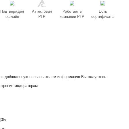
Подтверждён
Аттестован
Работает в
Есть
офлайн
РГР
компании РГР
сертификаты
акую добавленную пользователем информацию Вы жалуетесь.
отрение модераторам.
орь
.ru