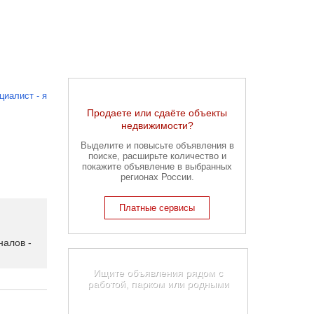
циалист - я
Продаете или сдаёте объекты
недвижимости?
Выделите и повысьте объявления в
поиске, расширьте количество и
покажите объявление в выбранных
регионах России.
Платные сервисы
алов -
Карта недвижимости Миасса
Ищите объявления рядом с
работой, парком или родными
Найти на карте