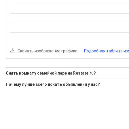
Скачать изображение графика
Подробная таблица из
Снять комнату семейной паре на Restate.ru?
Ищите, как Снять комнату семейной паре?
Почему лучше всего искать объявления у нас?
Воспользуйтесь нашим поиском по новостройкам, для под
Все объявления проверены и проходят строгую модераци
'Сохраните результаты поиска и возвращайтесь к нему, ког
Удобный поиск, есть подписка на новые объявления
Помогаем с подбором выгодных ипотечных программ в бан