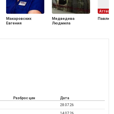
Аттесто
Макаровских
Медведева
Павлюк 
Евгения
Людмила
Разброс цен
Дата
28.07.26
14.07.26