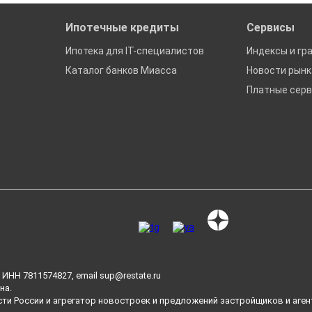
Ипотечные кредиты
Сервисы
Ипотека для IT-специалистов
Индексы и гр
Каталог банков Миасса
Новости рын
Платные сер
ИНН 7811574827, email
sup@restate.ru
на.
сти России и агрегатор новостроек и предложений застройщиков и аген