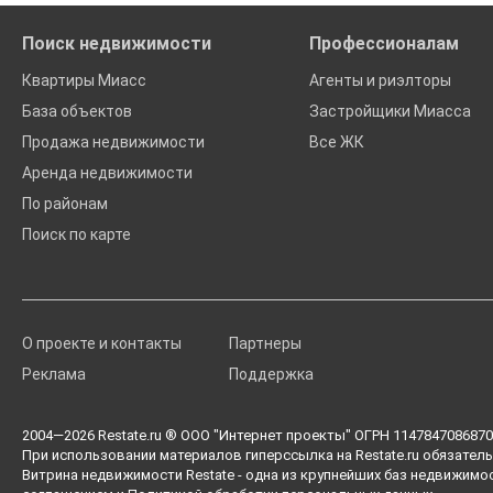
Поиск недвижимости
Профессионалам
Квартиры Миасс
Агенты и риэлторы
База объектов
Застройщики Миасса
Продажа недвижимости
Все ЖК
Аренда недвижимости
По районам
Поиск по карте
О проекте и контакты
Партнеры
Реклама
Поддержка
2004—2026
Restate.ru
® ООО "Интернет проекты" ОГРН 1147847086870 
При использовании материалов гиперссылка на Restate.ru обязатель
Витрина недвижимости Restate - одна из крупнейших баз недвижимо