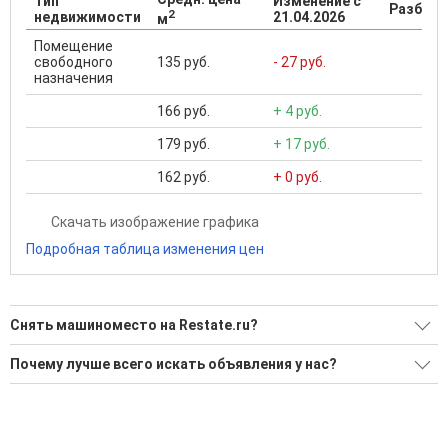
Тип
Изменение с
Разброс
2
недвижимости
21.04.2026
м
Помещение
свободного
135 руб.
- 27 руб.
назначения
166 руб.
+ 4 руб.
179 руб.
+ 17 руб.
162 руб.
+ 0 руб.
Скачать изображение графика
Подробная таблица изменения цен
Снять машиноместо на Restate.ru?
Ищите, как Снять машиноместо?
Почему лучше всего искать объявления у нас?
Воспользуйтесь нашим поиском по новостройкам, для
Все объявления проверены и проходят строгую
подбора подходящего вам варианта
модерацию
'Сохраните результаты поиска и возвращайтесь к нему,
Удобный поиск, есть подписка на новые объявления