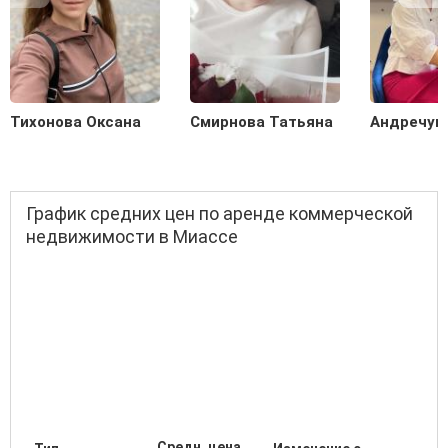
Тихонова Оксана
Смирнова Татьяна
Андречук
График средних цен по аренде коммерческой
недвижимости в Миассе
Средн. цена