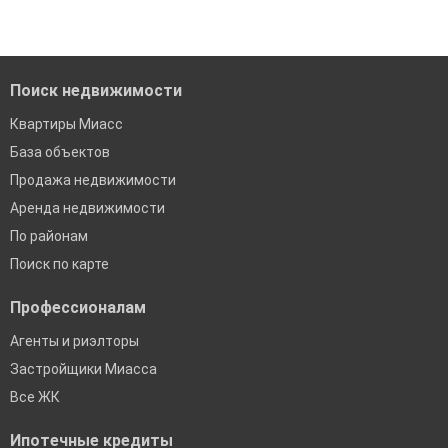
когда это будет нужно'
Помогаем с подбором выгодных ипотечных программ в
банках в Миассе
Поиск недвижимости
Квартиры Миасс
База объектов
Продажа недвижимости
Аренда недвижимости
По районам
Поиск по карте
Профессионалам
Агенты и риэлторы
Застройщики Миасса
Все ЖК
Ипотечные кредиты