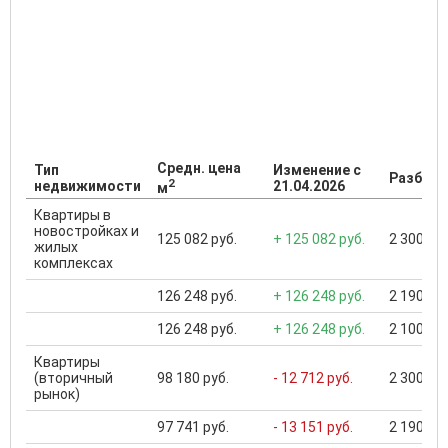
Средн. цена
Тип
Изменение с
Разброс
2
недвижимости
21.04.2026
м
Квартиры в
новостройках и
125 082 руб.
+ 125 082 руб.
2 300 000
жилых
комплексах
126 248 руб.
+ 126 248 руб.
2 190 000
126 248 руб.
+ 126 248 руб.
2 100 000
Квартиры
(вторичный
98 180 руб.
- 12 712 руб.
2 300 000
рынок)
97 741 руб.
- 13 151 руб.
2 190 000