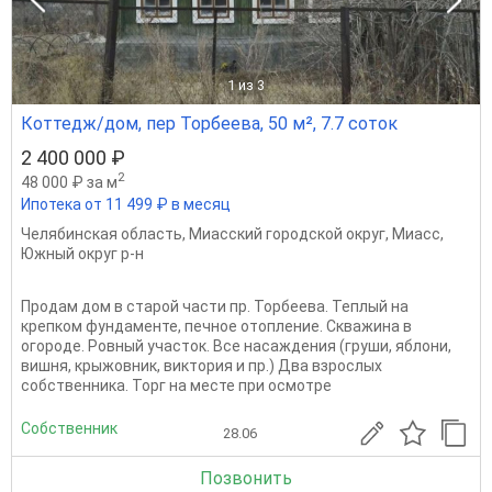
1
из 3
Коттедж/дом, пер Торбеева, 50 м², 7.7 соток
2 400 000 ₽
2
48 000 ₽ за м
Ипотека от 11 499 ₽ в месяц
Челябинская область
,
Миасский городской округ
,
Миасс
,
Южный округ р-н
Продам дом в старой части пр. Торбеева. Теплый на
крепком фундаменте, печное отопление. Скважина в
огороде. Ровный участок. Все насаждения (груши, яблони,
вишня, крыжовник, виктория и пр.) Два взрослых
собственника. Торг на месте при осмотре
Собственник
28.06
Позвонить