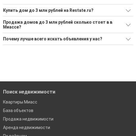
Купить дом до 3 млн рублей на Restate.ru?
Ищите, как Купить дом до 3 млн рублей?
Продажа домов до 3 млн рублей сколько стоят в в
Миассе?
2 актуальных и проверенных объявления
Средняя площадь: 98.6 кв.м.
Воспользуйтесь нашим поиском по новостройкам, для
Почему лучше всего искать объявления у нас?
подбора подходящего вам варианта
Все объявления проверены и проходят строгую
'Сохраните результаты поиска и возвращайтесь к нему,
модерацию
когда это будет нужно'
Удобный поиск, есть подписка на новые объявления
Помогаем с подбором выгодных ипотечных программ в
банках в Миассе
Поиск недвижимости
Квартиры Миасс
База объектов
Продажа недвижимости
Аренда недвижимости