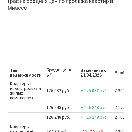
График средних цен по продаже квартир в
Миассе
Средн. цена
Тип
Изменение с
Разброс
2
недвижимости
21.04.2026
м
Квартиры в
новостройках и
125 082 руб.
+ 125 082 руб.
2 300 000
жилых
комплексах
126 248 руб.
+ 126 248 руб.
2 190 000
126 248 руб.
+ 126 248 руб.
2 100 000
Квартиры
(вторичный
98 180 руб.
- 12 712 руб.
2 300 000