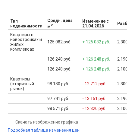
Средн. цена
Тип
Изменение с
Разброс
2
недвижимости
21.04.2026
м
Квартиры в
новостройках и
125 082 руб.
+ 125 082 руб.
2 300 000
жилых
комплексах
126 248 руб.
+ 126 248 руб.
2 190 000
126 248 руб.
+ 126 248 руб.
2 100 000
Квартиры
(вторичный
98 180 руб.
- 12 712 руб.
2 300 000
рынок)
97 741 руб.
- 13 151 руб.
2 190 000
98 571 руб.
- 12 320 руб.
2 100 000
Скачать изображение графика
Подробная таблица изменения цен