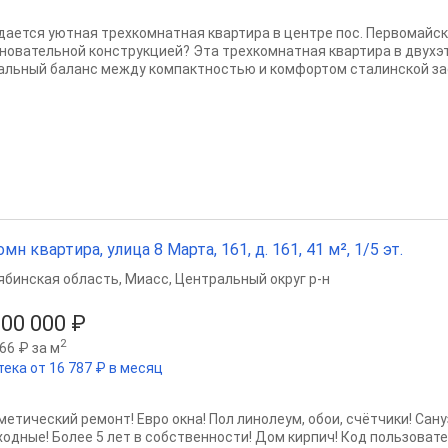
дается уютная трехкомнатная квартира в центре пос. Первомайск
сновательной конструкцией? Эта трехкомнатная квартира в двух
альный баланс между компактностью и комфортом сталинской зас
омн квартира, улица 8 Марта, 161, д. 161, 41 м², 1/5 эт.
ябинская область
,
Миасс
,
Центральный округ р-н
500 000 ₽
2
66 ₽ за м
тека от 16 787 ₽ в месяц
метический ремонт! Евро окна! Пол линолеум, обои, счётчики! Са
ходные! Более 5 лет в собственности! Дом кирпич! Код пользовате