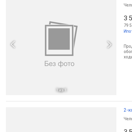
Чел
3 
79 5
Ипо
Про
обо
ход
1
из 1
2-к
Чел
3 