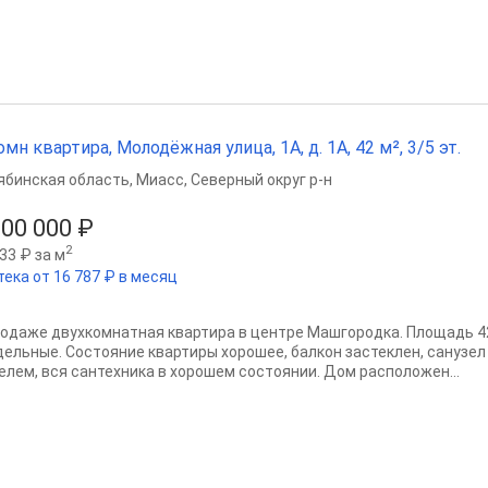
омн квартира, Молодёжная улица, 1А, д. 1А, 42 м², 3/5 эт.
ябинская область
,
Миасс
,
Северный округ р-н
500 000 ₽
2
33 ₽ за м
тека от 16 787 ₽ в месяц
родаже двухкомнатная квартира в центре Машгородка. Площадь 42,4
дельные. Состояние квартиры хорошее, балкон застеклен, санузе
елем, вся сантехника в хорошем состоянии. Дом расположен...