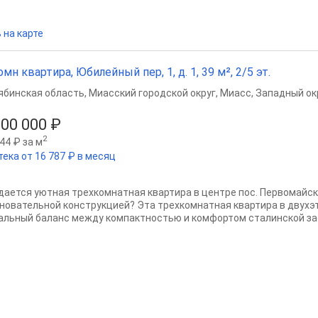
 на карте
омн квартира, Юбилейный пер, 1, д. 1, 39 м², 2/5 эт.
ябинская область
,
Миасский городской округ
,
Миасс
,
Западный окр
500 000 ₽
2
44 ₽ за м
тека от 16 787 ₽ в месяц
дается уютная трехкомнатная квартира в центре пос. Первомайск
сновательной конструкцией? Эта трехкомнатная квартира в двух
альный баланс между компактностью и комфортом сталинской зас