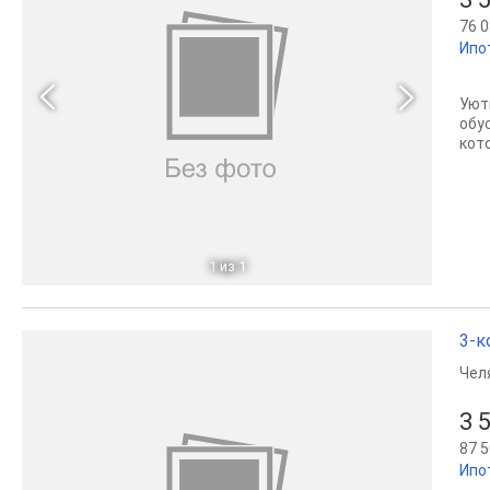
76 0
Ипо
Уют
обу
кот
1
из 1
3-к
Чел
3 
87 5
Ипо