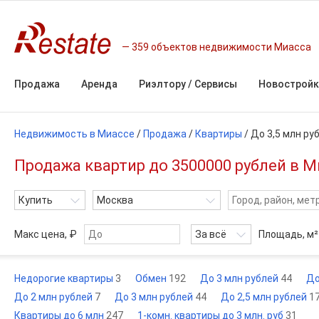
359 объектов недвижимости Миасса
Продажа
Аренда
Риэлтору / Сервисы
Новостройк
Недвижимость в Миассе
/
Продажа
/
Квартиры
/
До 3,5 млн ру
Продажа квартир до 3500000 рублей в М
Купить
Москва
Макс цена, ₽
За всё
Площадь,
м²
Недорогие квартиры
3
Обмен
192
До 3 млн рублей
44
До
До 2 млн рублей
7
До 3 млн рублей
44
До 2,5 млн рублей
1
Квартиры до 6 млн
247
1-комн. квартиры до 3 млн. руб
31