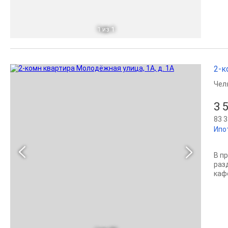
1
из 1
2-к
Чел
3 
83 3
Ипо
В п
раз
каф