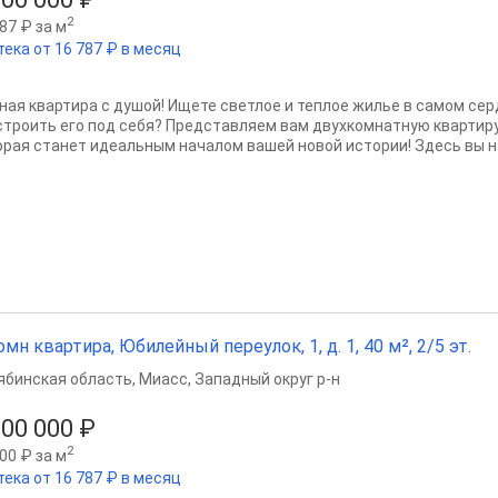
2
87 ₽ за м
тека от 16 787 ₽ в месяц
ная квартира с душой! Ищете светлое и теплое жилье в самом се
строить его под себя? Представляем вам двухкомнатную квартиру 
орая станет идеальным началом вашей новой истории! Здесь вы на
омн квартира, Юбилейный переулок, 1, д. 1, 40 м², 2/5 эт.
ябинская область
,
Миасс
,
Западный округ р-н
500 000 ₽
2
00 ₽ за м
тека от 16 787 ₽ в месяц