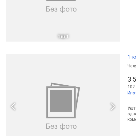
1
из 1
1-к
Чел
3 
102 
Ипо
Уют
одн
ком