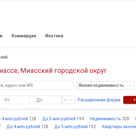
и
Коммерция
Ипотека
блей
иассе, Миасский городской округ
Жилая недвижимость
--
Расширенная форма
 4 млн рублей
128
До 5 млн рублей
194
Недвижимость
328
7
До 4 млн рублей
128
До 5 млн рублей
192
Квартиры экон