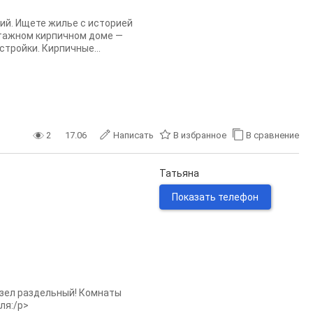
ий. Ищете жилье с историей
этажном кирпичном доме —
тройки. Кирпичные...
2
17.06
Написать
В избранное
В сравнение
Татьяна
Показать телефон
нузел раздельный! Комнаты
ля:/p>