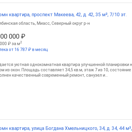
омн квартира, проспект Макеева, 42, д. 42, 35 м², 7/10 эт.
ябинская область
,
Миасс
,
Северный округ р-н
500 000 ₽
2
000 ₽ за м
тека от 16 787 ₽ в месяц
дается уютная однокомнатная квартира улучшенной планировки 
м из окон. Площадь составляет 34,5 кв.м, этаж 7 из 10, состояние
олнен качественный современный ремонт, санузел и...
омн квартира, улица Богдана Хмельницкого, 34, д. 34, 44 м²,