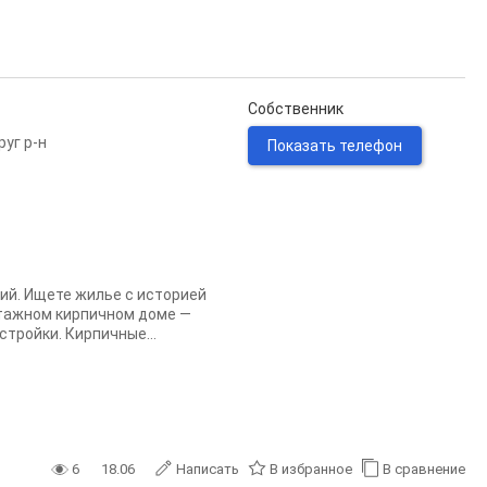
Собственник
уг р-н
Показать телефон
ий. Ищете жилье с историей
этажном кирпичном доме —
тройки. Кирпичные...
6
18.06
Написать
В избранное
В сравнение