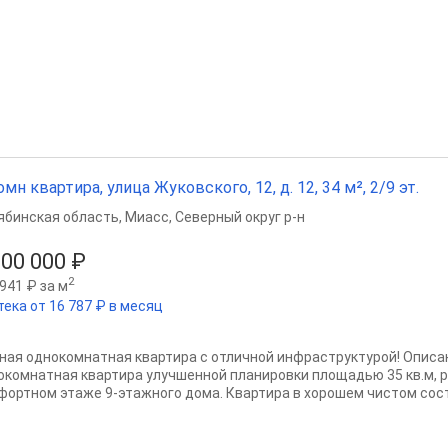
омн квартира, улица Жуковского, 12, д. 12, 34 м², 2/9 эт.
ябинская область
,
Миасс
,
Северный округ р-н
500 000 ₽
2
941 ₽ за м
тека от 16 787 ₽ в месяц
ная однокомнатная квартира с отличной инфраструктурой! Описа
окомнатная квартира улучшенной планировки площадью 35 кв.м, 
фортном этаже 9-этажного дома. Квартира в хорошем чистом сост