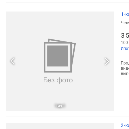
1-к
Чел
3 
100 
Ипо
Про
видо
вып
1
из 1
2-к