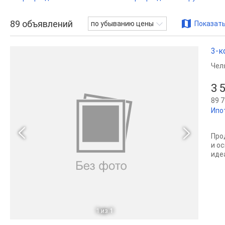
89
объявлений
по убыванию цены
Показать
3-к
Чел
3 
89 7
Ипо
Про
и о
иде
1
из 1