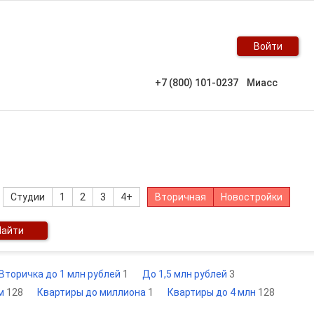
Войти
+7 (800) 101-0237
Миасс
Студии
1
2
3
4+
Вторичная
Новостройки
Найти
Вторичка до 1 млн рублей
1
До 1,5 млн рублей
3
ом
128
Квартиры до миллиона
1
Квартиры до 4 млн
128