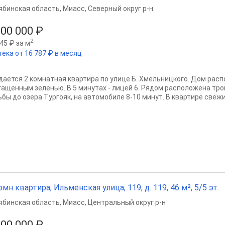
ябинская область
,
Миасс
,
Северный округ р-н
500 000 ₽
2
45 ₽ за м
тека от 16 787 ₽ в месяц
дается 2 комнатная квартира по улице Б. Хмельницкого. Дом рас
гащенным зеленью. В 5 минутах - лицей 6. Рядом расположена тро
ьбы до озера Тургояк, на автомобиле 8-10 минут. В квартире свежи
омн квартира, Ильменская улица, 119, д. 119, 46 м², 5/5 эт.
ябинская область
,
Миасс
,
Центральный округ р-н
500 000 ₽