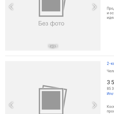
Про
и о
иде
1
из 1
2-к
Чел
3 
85 3
Ипо
Кос
про