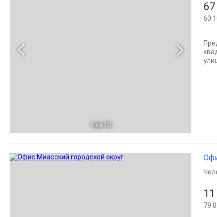
67
60 1
Пре
ква
ули
1
из 10
Офи
Чел
11
79 0