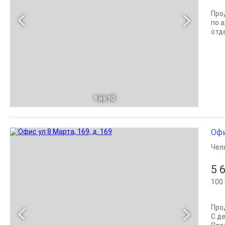
Про
по 
отд
1
из 10
Офи
Чел
5 
100 
Про
С д