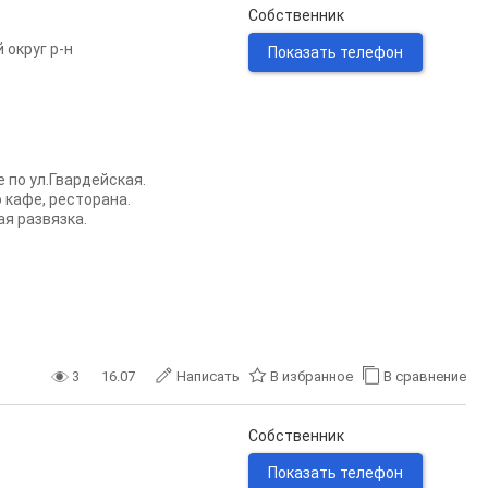
Собственник
 округ р-н
Показать телефон
 по ул.Гвардейская.
 кафе, ресторана.
я развязка.
3
16.07
Написать
В избранное
В сравнение
Собственник
Показать телефон