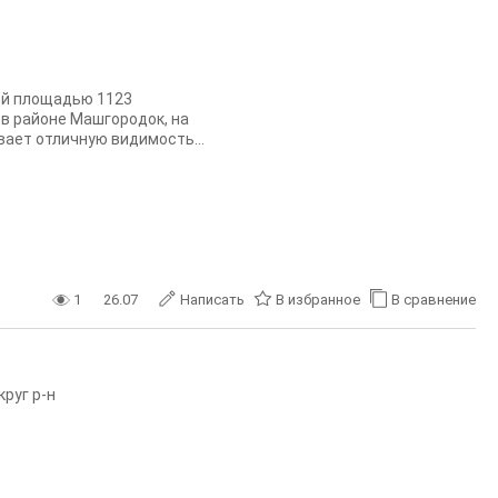
ей площадью 1123
 в районе Машгородок, на
ает отличную видимость...
1
26.07
Написать
В избранное
В сравнение
руг р-н