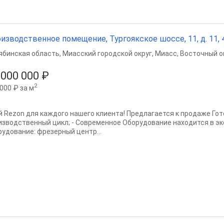
изводственное помещение, Тургоякское шоссе, 11, д. 11, 4
ябинская область
,
Миасский городской округ
,
Миасс
,
Восточный ок
 000 000 ₽
2
000 ₽ за м
й Rezon для каждого нашего клиента! Предлагается к продаже Гот
изводственный цикл; - Современное Оборудование находится в экс
рудование: фрезерный центр...