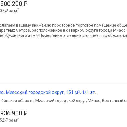
 500 200 ₽
2
07 ₽ за м
длагаем вашему вниманию просторное торговое помещение общ
дратных метров, расположенное в северном округе города Миасс,
це Жуковского дом 3 Помещение отдельно стоящее, что обеспечив
с, Миасский городской округ, 151 м², 1/1 эт.
ябинская область
,
Миасский городской округ
,
Миасс
,
Восточный ок
 936 900 ₽
2
52 ₽ за м