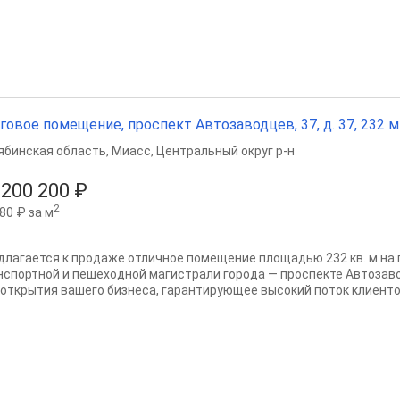
говое помещение, проспект Автозаводцев, 37, д. 37, 232 м²,
ябинская область
,
Миасс
,
Центральный округ р-н
 200 200 ₽
2
80 ₽ за м
длагается к продаже отличное помещение площадью 232 кв. м на 
нспортной и пешеходной магистрали города — проспекте Автозав
 открытия вашего бизнеса, гарантирующее высокий поток клиентов