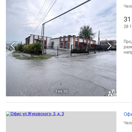
Чел
31
28 1
Про
раз
нап
1
из 10
Офи
Чел