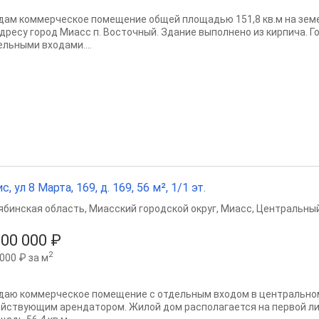
дам коммерческое помещение общей площадью 151,8 кв.м на земе
адресу город Миасс п. Восточный. Здание выполнено из кирпича. Г
ельными входами....
с, ул 8 Марта, 169, д. 169, 56 м², 1/1 эт.
ябинская область
,
Миасский городской округ
,
Миасс
,
Центральный
600 000 ₽
2
000 ₽ за м
даю коммерческое помещение с отдельным входом в центральном 
ействующим арендатором. Жилой дом располагается на первой л