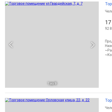
Тор
Чел
17
92 8
Про
Наз
~Ра
~Ко
1
из 9
Тор
Чел