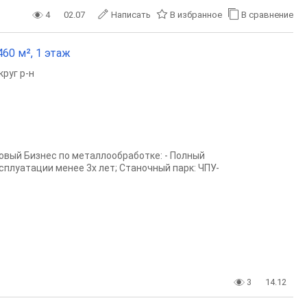
4
02.07
Написать
В избранное
В сравнение
60 м², 1 этаж
руг р-н
овый Бизнес по металлообработке: - Полный
плуатации менее 3х лет; Станочный парк: ЧПУ-
3
14.12