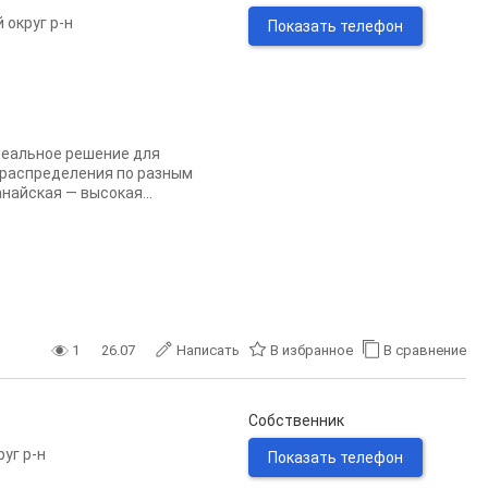
 округ р-н
Показать телефон
деальное решение для
 распределения по разным
найская — высокая...
1
26.07
Написать
В избранное
В сравнение
Собственник
уг р-н
Показать телефон