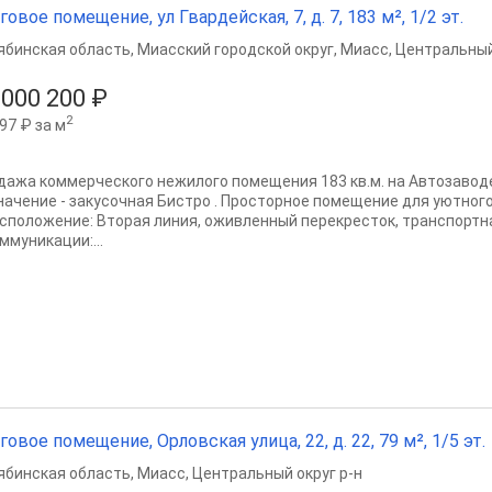
говое помещение, ул Гвардейская, 7, д. 7, 183 м², 1/2 эт.
ябинская область
,
Миасский городской округ
,
Миасс
,
Центральный
 000 200 ₽
2
97 ₽ за м
дажа коммерческого нежилого помещения 183 кв.м. на Автозаводе
начение - закусочная Бистро . Просторное помещение для уютного
сположение: Вторая линия, оживленный перекресток, транспортна
ммуникации:...
говое помещение, Орловская улица, 22, д. 22, 79 м², 1/5 эт.
ябинская область
,
Миасс
,
Центральный округ р-н