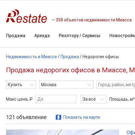
358 объектов недвижимости Миасса
Продажа
Аренда
Риэлтору / Сервисы
Новостройк
Недвижимость в Миассе
/
Продажа
/
Недорогие офисы
Продажа недорогих офисов в Миассе, М
Купить
Москва
Макс цена, ₽
За всё
Площадь,
м²
121
объявление
Показать на карте
Офи