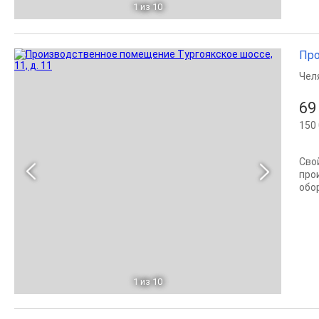
1
из 10
Про
Чел
69
150 
Сво
про
обо
1
из 10