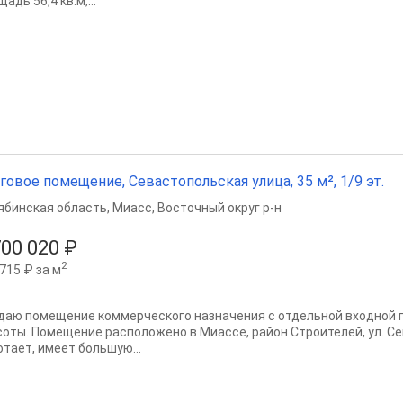
адь 56,4 кв.м,...
говое помещение, Севастопольская улица, 35 м², 1/9 эт.
ябинская область
,
Миасс
,
Восточный округ р-н
700 020 ₽
2
715 ₽ за м
даю помещение коммерческого назначения с отдельной входной г
соты. Помещение расположено в Миассе, район Строителей, ул. С
отает, имеет большую...