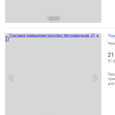
1
из 10
Тор
Чел
21
91 3
Пре
тра
для