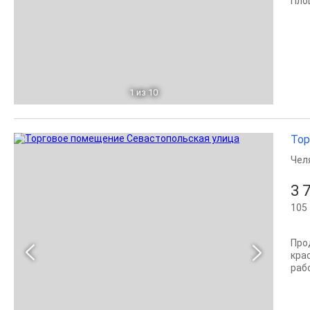
Площ
1
из 10
Тор
Чел
3 
105 
Про
кра
раб