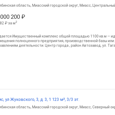
ябинская область
,
Миасский городской округ
,
Миасс
,
Центральный
 000 200 ₽
2
82 ₽ за м
дается Имущественный комплекс общей площадью 1100 кв.м — и
мещения полноценного предприятия, производственной базы или
равлениям деятельности. Центр города , район Автозавод, ул. Тага
с, ул Жуковского, 3, д. 3, 1 123 м², 3/3 эт.
ябинская область
,
Миасский городской округ
,
Миасс
,
Северный окр