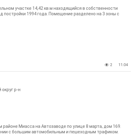
льном участке 14,42 кв.м находящийся в собственности
од постройки 1994 года. Помещение разделено на 3 зоны с
2
11.04
 округ р-н
районе Миасса на Автозаводе по улице 8 марта, дом 169.
инии с большим автомобильным и пешеходным трафиком.