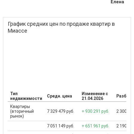
Елена
График средних цен по продаже квартир в
Миассе
Тип
Изменение с
Средн. цена
Разброс
недвижимости
21.04.2026
Квартиры
(вторичный
7 329 479 руб.
+ 930 291 руб.
2 300 000
рынок)
7 051 149 руб.
+ 651 961 руб.
2 190 000