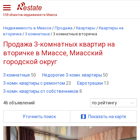
358 объектов недвижимости Миасса
Недвижимость в Миассе
/
Продажа
/
Квартиры
/
Квартиры на
вторичке
/
3 комнатные
/
3 комнатные вторичка
Продажа 3-комнатных квартир на
вторичке в Миассе, Миасский
городской округ
3 комнатные
50
Недорогие 3-комн. квартиры
50
3-комн. квартиры с ремонтом
23
Евротрешки
13
3-комн. квартиры от собственников
8
46
объявлений
по рейтингу
Уточнить поиск
Показать на карте