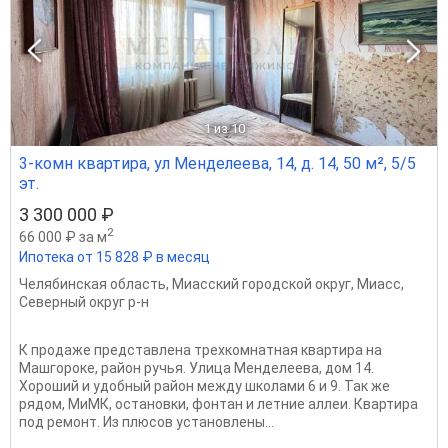
1
из 10
3-комн квартира, ул Менделеева, 14, д. 14, 50 м², 5/5
эт.
3 300 000 ₽
2
66 000 ₽ за м
Ипотека от 15 828 ₽ в месяц
Челябинская область
,
Миасский городской округ
,
Миасс
,
Северный округ р-н
К продаже представлена трехкомнатная квартира на
Машгороке, район ручья. Улица Менделеева, дом 14.
Хороший и удобный район между школами 6 и 9. Так же
рядом, МиМК, остановки, фонтан и летние аллеи. Квартира
под ремонт. Из плюсов установлены...