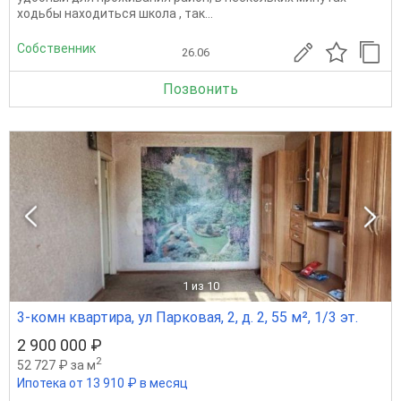
ходьбы находиться школа , так...
Собственник
26.06
Позвонить
1
из 10
3-комн квартира, ул Парковая, 2, д. 2, 55 м², 1/3 эт.
2 900 000 ₽
2
52 727 ₽ за м
Ипотека от 13 910 ₽ в месяц