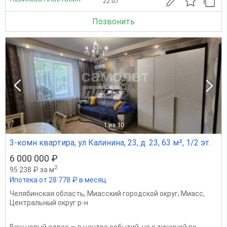
22.07
Позвонить
1
из 10
3-комн квартира, ул Калинина, 23, д. 23, 63 м², 1/2 эт.
6 000 000 ₽
2
95 238 ₽ за м
Ипотека от 28 778 ₽ в месяц
Челябинская область
,
Миасский городской округ
,
Миасс
,
Центральный округ р-н