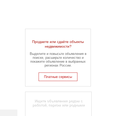
Продаете или сдаёте объекты
недвижимости?
Выделите и повысьте объявления в
поиске, расширьте количество и
покажите объявление в выбранных
регионах России.
Платные сервисы
Карта недвижимости Миасса
Ищите объявления рядом с
работой, парком или родными
Найти на карте