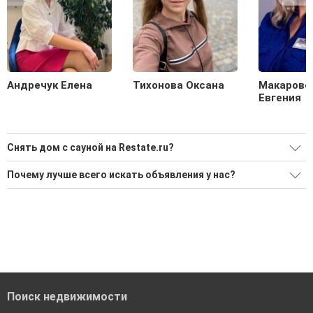
Андречук Елена
Тихонова Оксана
Макаровс
Евгения
Снять дом с сауной на Restate.ru?
Ищите, как Снять дом с сауной?
Почему лучше всего искать объявления у нас?
Воспользуйтесь нашим поиском по новостройкам, для
Все объявления проверены и проходят строгую
подбора подходящего вам варианта
модерацию
'Сохраните результаты поиска и возвращайтесь к нему,
Удобный поиск, есть подписка на новые объявления
когда это будет нужно'
Помогаем с подбором выгодных ипотечных программ в
банках в Миассе
Поиск недвижимости