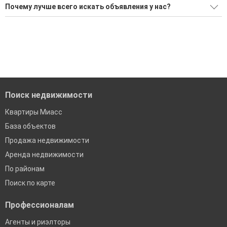
Ищите, как Снять помещение в аренду?
Почему лучше всего искать объявления у нас?
3 актуальных и проверенных объявления
Все объявления проверены и проходят строгую
модерацию
Воспользуйтесь нашим поиском по новостройкам, для
подбора подходящего вам варианта
Удобный поиск, есть подписка на новые объявления
'Сохраните результаты поиска и возвращайтесь к нему,
Помогаем с подбором выгодных ипотечных программ в
когда это будет нужно'
банках в Миассе
Поиск недвижимости
Квартиры Миасс
База объектов
Продажа недвижимости
Аренда недвижимости
По районам
Поиск по карте
Профессионалам
Агенты и риэлторы