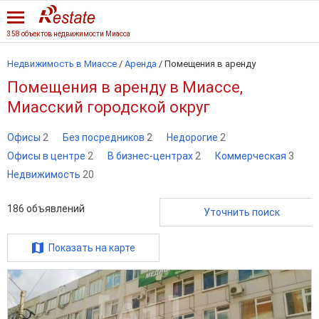
358 объектов недвижимости Миасса
Недвижимость в Миассе
/
Аренда
/
Помещения в аренду
Помещения в аренду в Миассе,
Миасский городской округ
Офисы
2
Без посредников
2
Недорогие
2
Офисы в центре
2
В бизнес-центрах
2
Коммерческая
3
Недвижимость
20
186
объявлений
Уточнить поиск
Показать на карте