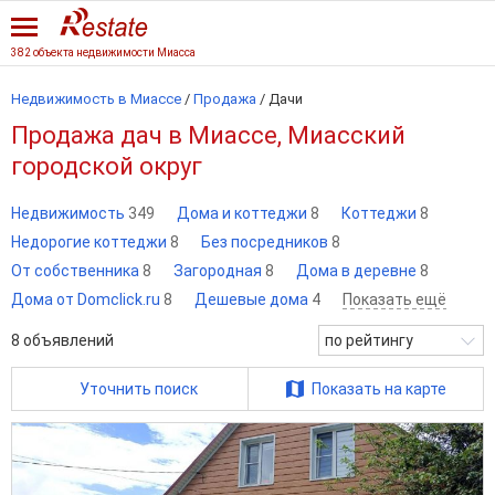
382 объекта недвижимости Миасса
Недвижимость в Миассе
/
Продажа
/
Дачи
Продажа дач в Миассе, Миасский
городской округ
Недвижимость
349
Дома и коттеджи
8
Коттеджи
8
Недорогие коттеджи
8
Без посредников
8
От собственника
8
Загородная
8
Дома в деревне
8
Дома от Domclick.ru
8
Дешевые дома
4
Показать ещё
8
объявлений
по рейтингу
Уточнить поиск
Показать на карте