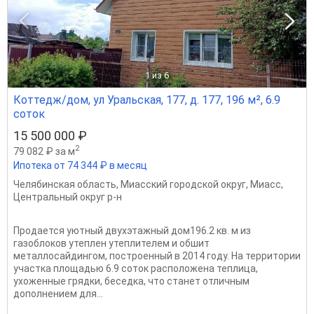
1
из 6
Коттедж/дом, ул Уральская, 177, д. 177, 196 м², 6.9
соток
15 500 000 ₽
2
79 082 ₽ за м
Ипотека от 74 344 ₽ в месяц
Челябинская область
,
Миасский городской округ
,
Миасс
,
Центральный округ р-н
Продается уютный двухэтажный дом196.2 кв. м из
газоблоков утеплен утеплителем и обшит
металлосайдингом, построенный в 2014 году. На территории
участка площадью 6.9 соток расположена теплица,
ухоженные грядки, беседка, что станет отличным
дополнением для...