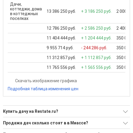
Дачи,
коттеджи, дома
13 386 250 руб.
+ 3 186 250 руб.
2 000 00
в коттеджных
поселках
12 786 250 руб.
+ 2 586 250 руб.
2 400 00
11 404 444 руб.
+ 1 204 444 руб.
350 000 
9 955 714 руб.
- 244 286 руб.
350 000 
11 312 857 руб.
+ 1 112 857 руб.
350 000 
11 765 556 руб.
+ 1 565 556 руб.
350 000 
Скачать изображение графика
Подробная таблица изменения цен
Купить дачу на Restate.ru?
Ищите, как Купить дачу?
Продажа дач сколько стоят в в Миассе?
8 актуальных и проверенных объявлений
Минимальная цена: 2 000 000 Р. Максимальная цена: 41 800