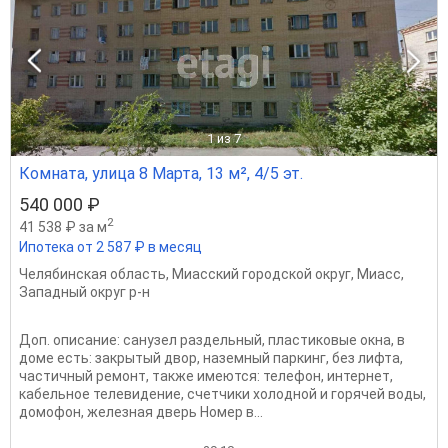
1
из 7
Комната, улица 8 Марта, 13 м², 4/5 эт.
540 000 ₽
2
41 538 ₽ за м
Ипотека от 2 587 ₽ в месяц
Челябинская область
,
Миасский городской округ
,
Миасс
,
Западный округ р-н
Доп. описание: санузел раздельный, пластиковые окна, в
доме есть: закрытый двор, наземный паркинг, без лифта,
частичный ремонт, также имеются: телефон, интернет,
кабельное телевидение, счетчики холодной и горячей воды,
домофон, железная дверь Номер в...