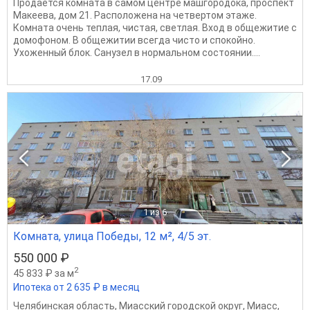
Продается комната в самом центре машгородока, проспект
Макеева, дом 21. Расположена на четвертом этаже.
Комната очень теплая, чистая, светлая. Вход в общежитие с
домофоном. В общежитии всегда чисто и спокойно.
Ухоженный блок. Санузел в нормальном состоянии....
17.09
1
из 6
Комната, улица Победы, 12 м², 4/5 эт.
550 000 ₽
2
45 833 ₽ за м
Ипотека от 2 635 ₽ в месяц
Челябинская область
,
Миасский городской округ
,
Миасс
,