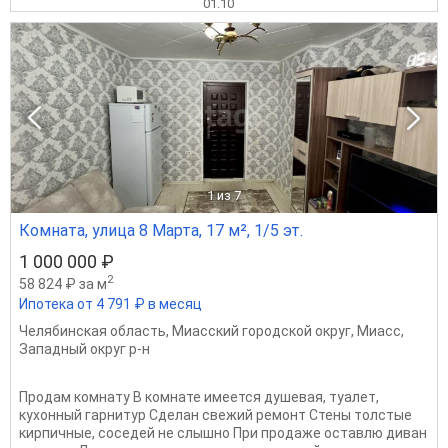
01.10
1
из 7
Комната, улица 8 Марта, 17 м², 1/5 эт.
1 000 000 ₽
2
58 824 ₽ за м
Ипотека от 4 791 ₽ в месяц
Челябинская область
,
Миасский городской округ
,
Миасс
,
Западный округ р-н
Продам комнату В комнате имеется душевая, туалет,
кухонный гарнитур Сделан свежий ремонт Стены толстые
кирпичные, соседей не слышно При продаже оставлю диван