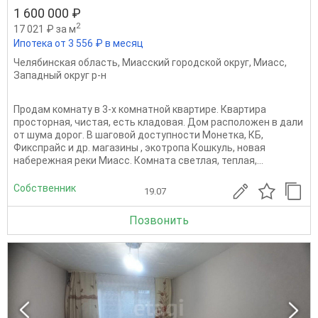
1 600 000 ₽
2
17 021 ₽ за м
Ипотека от 3 556 ₽ в месяц
Челябинская область
,
Миасский городской округ
,
Миасс
,
Западный округ р-н
Продам комнату в 3-х комнатной квартире. Квартира
просторная, чистая, есть кладовая. Дом расположен в дали
от шума дорог. В шаговой доступности Монетка, КБ,
Фикспрайс и др. магазины , экотропа Кошкуль, новая
набережная реки Миасс. Комната светлая, теплая,...
Собственник
19.07
Позвонить