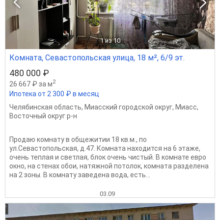
1
из 10
Комната, Севастопольская улица, 18 м², 6/9 эт.
480 000 ₽
2
26 667 ₽ за м
Ипотека от 2 300 ₽ в месяц
Челябинская область
,
Миасский городской округ
,
Миасс
,
Восточный округ р-н
Продаю комнату в общежитии 18 кв.м., по
ул.Севастопольская, д.47. Комната находится на 6 этаже,
очень теплая и светлая, блок очень чистый. В комнате евро
окно, на стенах обои, натяжной потолок, комната разделена
на 2 зоны. В комнату заведена вода, есть...
03.09