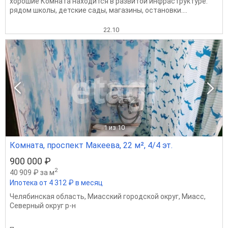
хорошие Комната находится в развитой инфраструктуре:
рядом школы, детские сады, магазины, остановки....
22.10
1
из 10
Комната, проспект Макеева, 22 м², 4/4 эт.
900 000 ₽
2
40 909 ₽ за м
Ипотека от 4 312 ₽ в месяц
Челябинская область
,
Миасский городской округ
,
Миасс
,
Северный округ р-н