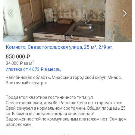
1
из 6
Комната, Севастопольская улица, 25 м², 2/9 эт.
850 000 ₽
2
34 000 ₽ за м
Ипотека от 4 073 ₽ в месяц
Челябинская область
,
Миасский городской округ
,
Миасс
,
Восточный округ р-н
Продается квартира гостиничного типа, ул
Севастопольская, дом 45. Расположена на втором этаже.
Свой санузел в нормальном состоянии. Общая площадь 25
кв. В комнате заведена вода и своя ванная!
Задолженностей по коммунальным платежам нет. Сам дом
расположен...