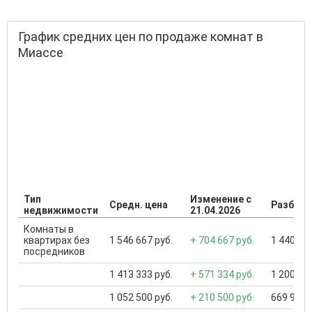
График средних цен по продаже комнат в
Миассе
Тип
Изменение с
Средн. цена
Разброс
недвижимости
21.04.2026
Комнаты в
квартирах без
1 546 667 руб.
+ 704 667 руб.
1 440 000
посредников
1 413 333 руб.
+ 571 334 руб.
1 200 000
1 052 500 руб.
+ 210 500 руб.
669 999 .