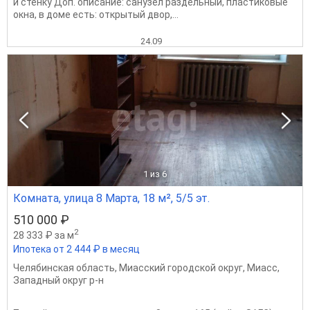
и стенку Доп. описание: санузел раздельный, пластиковые
окна, в доме есть: открытый двор,...
24.09
1
из 6
Комната, улица 8 Марта, 18 м², 5/5 эт.
510 000 ₽
2
28 333 ₽ за м
Ипотека от 2 444 ₽ в месяц
Челябинская область
,
Миасский городской округ
,
Миасс
,
Западный округ р-н