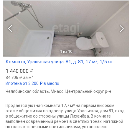
1
из 10
Комната, Уральская улица, 81, д. 81, 17 м², 1/5 эт.
1 440 000 ₽
2
84 706 ₽ за м
Ипотека от 3 200 ₽ в месяц
Челябинская область
,
Миасс
,
Центральный округ р-н
Продаётся уютная комната 17,7 м² на первом высоком
этаже общежития по адресу: улица Уральская, дом 81, вход
в общежитие со стороны улицы Лихачёва. В комнате
выполнен современный ремонт в светлых тонах: натяжной
потолок с точечными светильниками, установлено...