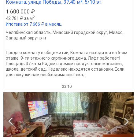
Комната, улица Победы, 37.40 м², 5/10 эт.
1 600 000 ₽
2
42 781 ₽ за м
Ипотека от 7 666 ₽ в месяц
Челябинская область
,
Миасский городской округ
,
Миасс
,
Западный округ р-н
Продаю комнату в общежитии, Комната находится на 5-ом
этаже, 9-ти этажного кирпичного дома. Лифт работает!
Площадь 37 кв. м Рядом с домом продуктовые магазины,
школа, детский сад. Недалеко находятся остановки. Если
для покупки вам необходима ипотека,...
22.10