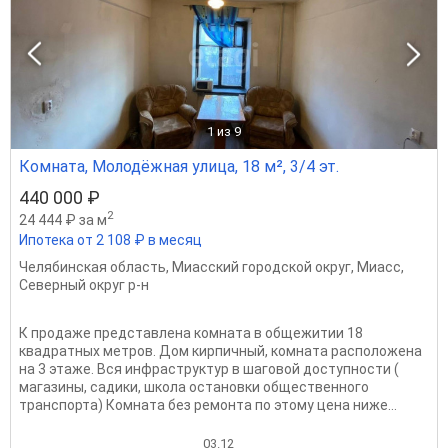
1
из 9
Комната, Молодёжная улица, 18 м², 3/4 эт.
440 000 ₽
2
24 444 ₽ за м
Ипотека от 2 108 ₽ в месяц
Челябинская область
,
Миасский городской округ
,
Миасс
,
Северный округ р-н
К продаже представлена комната в общежитии 18
квадратных метров. Дом кирпичный, комната расположена
на 3 этаже. Вся инфраструктур в шаговой доступности (
магазины, садики, школа остановки общественного
транспорта) Комната без ремонта по этому цена ниже...
03.12