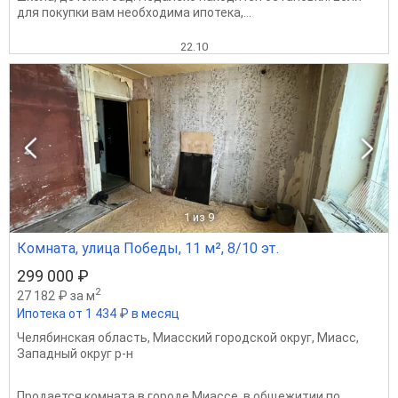
для покупки вам необходима ипотека,...
22.10
1
из 9
Комната, улица Победы, 11 м², 8/10 эт.
299 000 ₽
2
27 182 ₽ за м
Ипотека от 1 434 ₽ в месяц
Челябинская область
,
Миасский городской округ
,
Миасс
,
Западный округ р-н
Продается комната в городе Миассе, в общежитии по