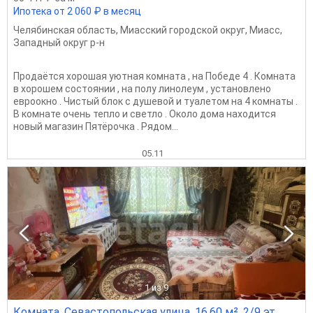
Ипотека от 2 060 ₽ в месяц
Челябинская область
,
Миасский городской округ
,
Миасс
,
Западный округ р-н
Продаётся хорошая уютная комната , на Победе 4 . Комната
в хорошем состоянии , на полу линолеум , установлено
евроокно . Чистый блок с душевой и туалетом на 4 комнаты .
В комнате очень тепло и светло . Около дома находится
новый магазин Пятёрочка . Рядом...
05.11
1
из 9
Комната, Севастопольская улица, 16.60 м², 2/9 эт.