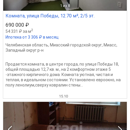
1
из 8
Комната, улица Победы, 12.70 м², 2/5 эт.
690 000 ₽
2
54 331 ₽ за м
Ипотека от 3 306 ₽ в месяц
Челябинская область
,
Миасский городской округ
,
Миасс
,
Западный округ р-н
Продается комната, в центре города, по улице Победы 18,
общей площадью 12,7 кв. м., на 2 комфортном этаже 5
-этажного кирпичного дома. Комната уютная, чистая и
теплая, в идеальном состоянии. Установлено евроокно, на
полу ленолиум,сверху ковралин стены...
15.10