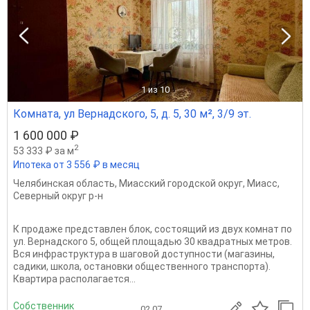
1
из 10
Комната, ул Вернадского, 5, д. 5, 30 м², 3/9 эт.
1 600 000 ₽
2
53 333 ₽ за м
Ипотека от 3 556 ₽ в месяц
Челябинская область
,
Миасский городской округ
,
Миасс
,
Северный округ р-н
К продаже представлен блок, состоящий из двух комнат по
ул. Вернадского 5, общей площадью 30 квадратных метров.
Вся инфраструктура в шаговой доступности (магазины,
садики, школа, остановки общественного транспорта).
Квартира располагается...
Собственник
02.07