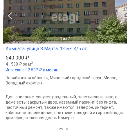
1
из 7
Комната, улица 8 Марта, 13 м², 4/5 эт.
540 000 ₽
2
41 538 ₽ за м
Ипотека от 2 587 ₽ в месяц
Челябинская область
,
Миасский городской округ
,
Миасс
,
Западный округ р-н
Доп. описание: санузел раздельный, пластиковые окна, в
доме есть: закрытый двор, наземный паркинг, без лифта,
частичный ремонт, также имеются: телефон, интернет,
кабельное телевидение, счетчики холодной и горячей воды,
домофон, железная дверь Номер в...
29.10