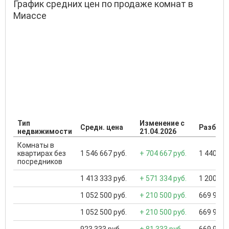
График средних цен по продаже комнат в
Миассе
Тип
Изменение с
Средн. цена
Разброс
недвижимости
21.04.2026
Комнаты в
квартирах без
1 546 667 руб.
+ 704 667 руб.
1 440 000
посредников
1 413 333 руб.
+ 571 334 руб.
1 200 000
1 052 500 руб.
+ 210 500 руб.
669 999 .
1 052 500 руб.
+ 210 500 руб.
669 999 .