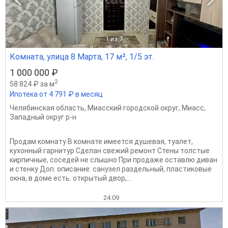
1
из 7
Комната, улица 8 Марта, 17 м², 1/5 эт.
1 000 000 ₽
2
58 824 ₽ за м
Ипотека от 4 791 ₽ в месяц
Челябинская область
,
Миасский городской округ
,
Миасс
,
Западный округ р-н
Продам комнату В комнате имеется душевая, туалет,
кухонный гарнитур Сделан свежий ремонт Стены толстые
кирпичные, соседей не слышно При продаже оставлю диван
и стенку Доп. описание: санузел раздельный, пластиковые
окна, в доме есть: открытый двор,...
24.09