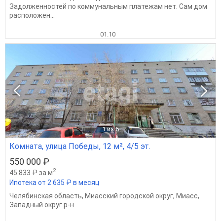
Задолженностей по коммунальным платежам нет. Сам дом
расположен...
01.10
1
из 6
Комната, улица Победы, 12 м², 4/5 эт.
550 000 ₽
2
45 833 ₽ за м
Ипотека от 2 635 ₽ в месяц
Челябинская область
,
Миасский городской округ
,
Миасс
,
Западный округ р-н