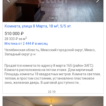
1
из 6
Комната, улица 8 Марта, 18 м², 5/5 эт.
510 000 ₽
2
28 333 ₽ за м
Ипотека от 2 444 ₽ в месяц
Челябинская область
,
Миасский городской округ
,
Миасс
,
Западный округ р-н
Продаётся комната по адресу 8 марта 165 (район ЗАГС).
Комната расположена на пятом этаже. Дом кирпичный.
Площадь комнаты 18 квадратных метров. Комната светлая,
теплая, в простом состоянии, установлено пластиковое
окно, железная дверь. В шаговой доступности...
22.10