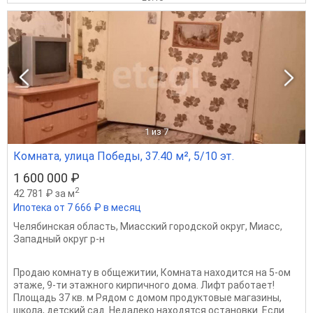
1
из 7
Комната, улица Победы, 37.40 м², 5/10 эт.
1 600 000 ₽
2
42 781 ₽ за м
Ипотека от 7 666 ₽ в месяц
Челябинская область
,
Миасский городской округ
,
Миасс
,
Западный округ р-н
Продаю комнату в общежитии, Комната находится на 5-ом
этаже, 9-ти этажного кирпичного дома. Лифт работает!
Площадь 37 кв. м Рядом с домом продуктовые магазины,
школа, детский сад. Недалеко находятся остановки. Если