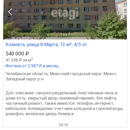
1
из 7
Комната, улица 8 Марта, 13 м², 4/5 эт.
540 000 ₽
2
41 538 ₽ за м
Ипотека от 2 587 ₽ в месяц
Челябинская область
,
Миасский городской округ
,
Миасс
,
Западный округ р-н
Доп. описание: санузел раздельный, пластиковые окна, в
доме есть: закрытый двор, наземный паркинг, без лифта,
частичный ремонт, также имеются: телефон, интернет,
кабельное телевидение, счетчики холодной и горячей воды,
домофон, железная дверь Номер в...
29.10