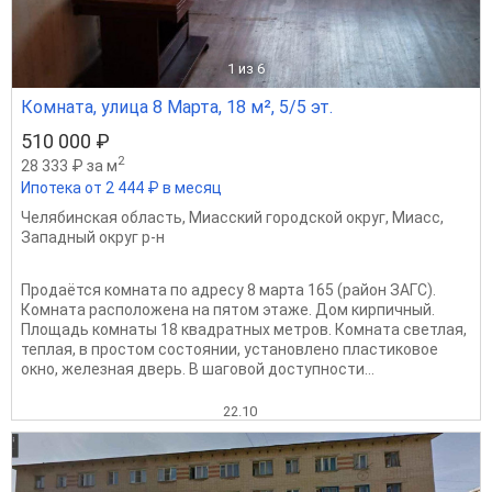
1
из 6
Комната, улица 8 Марта, 18 м², 5/5 эт.
510 000 ₽
2
28 333 ₽ за м
Ипотека от 2 444 ₽ в месяц
Челябинская область
,
Миасский городской округ
,
Миасс
,
Западный округ р-н
Продаётся комната по адресу 8 марта 165 (район ЗАГС).
Комната расположена на пятом этаже. Дом кирпичный.
Площадь комнаты 18 квадратных метров. Комната светлая,
теплая, в простом состоянии, установлено пластиковое
окно, железная дверь. В шаговой доступности...
22.10