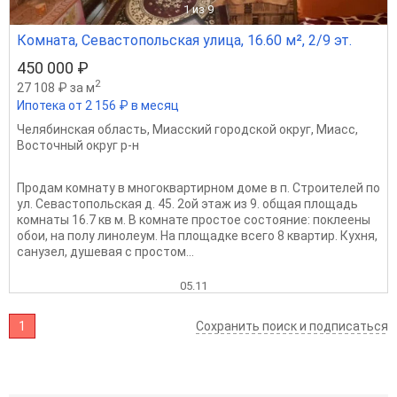
1
из 9
Комната, Севастопольская улица, 16.60 м², 2/9 эт.
450 000 ₽
2
27 108 ₽ за м
Ипотека от 2 156 ₽ в месяц
Челябинская область
,
Миасский городской округ
,
Миасс
,
Восточный округ р-н
Продам комнату в многоквартирном доме в п. Строителей по
ул. Севастопольская д. 45. 2ой этаж из 9. общая площадь
комнаты 16.7 кв м. В комнате простое состояние: поклеены
обои, на полу линолеум. На площадке всего 8 квартир. Кухня,
санузел, душевая с простом...
05.11
1
Сохранить поиск и подписаться