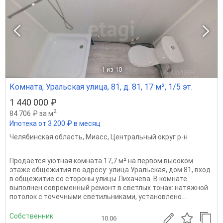
1
из 10
Комната, Уральская улица, 81, д. 81, 17 м², 1/5 эт.
1 440 000 ₽
2
84 706 ₽ за м
Ипотека от 3 200 ₽ в месяц
Челябинская область
,
Миасс
,
Центральный округ р-н
Продаётся уютная комната 17,7 м² на первом высоком
этаже общежития по адресу: улица Уральская, дом 81, вход
в общежитие со стороны улицы Лихачёва. В комнате
выполнен современный ремонт в светлых тонах: натяжной
потолок с точечными светильниками, установлено...
Собственник
10.06