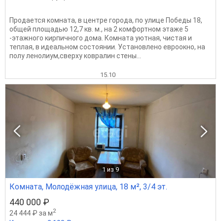
Продается комната, в центре города, по улице Победы 18,
общей площадью 12,7 кв. м., на 2 комфортном этаже 5
-этажного кирпичного дома. Комната уютная, чистая и
теплая, в идеальном состоянии. Установлено евроокно, на
полу ленолиум,сверху ковралин стены...
15.10
1
из 9
Комната, Молодёжная улица, 18 м², 3/4 эт.
440 000 ₽
2
24 444 ₽ за м