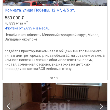
1
из 6
Комната, улица Победы, 12 м², 4/5 эт.
550 000 ₽
2
45 833 ₽ за м
Ипотека от 2 635 ₽ в месяц
Челябинская область
,
Миасский городской округ
,
Миасс
,
Западный округ р-н
родаётся просторная комната в общежитии гостиничного
типа в центре города, улица победы 20, на среднем этаже. В
комнате поклеяны свежие обои и постелен линолеум,
чистая, солнечная сторона, вид из окна на детскую
площадку, остается ВСЯ мебель, в стену...
01.10