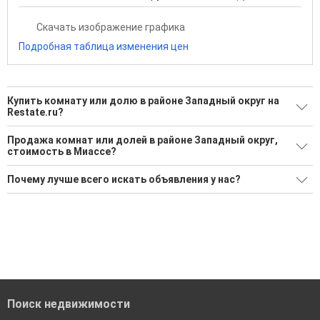
Скачать изображение графика
Подробная таблица изменения цен
Купить комнату или долю в районе Западный округ на
Restate.ru?
Поможем Купить комнату или долю в районе Западный
Продажа комнат или долей в районе Западный округ,
округ?
стоимость в Миассе?
1 актуальное и проверенное объявление
Минимальная цена: 1 600 000 Р. Максимальная цена: 1 600
Почему лучше всего искать объявления у нас?
000 Р; Средняя: 1 600 000 Р
Воспользуйтесь нашим поиском по новостройкам, для
подбора подходящего вам варианта
Все объявления проверены и проходят строгую
Средняя цена за м2: 17 021 Р
модерацию
'Сохраните результаты поиска и возвращайтесь к нему,
когда это будет нужно'
Удобный поиск, есть подписка на новые объявления
Помогаем с подбором выгодных ипотечных программ в
банках в Миассе
Поиск недвижимости