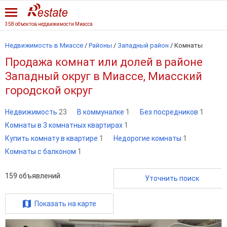
358 объектов недвижимости Миасса
Недвижимость в Миассе
/
Районы
/
Западный район
/
Комнаты
Продажа комнат или долей в районе
Западный округ в Миассе, Миасский
городской округ
Недвижимость
23
В коммуналке
1
Без посредников
1
Комнаты в 3 комнатных квартирах
1
Купить комнату в квартире
1
Недорогие комнаты
1
Комнаты с балконом
1
159
объявлений
Уточнить поиск
Показать на карте