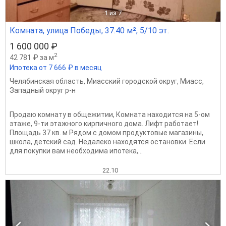
1
из 7
Комната, улица Победы, 37.40 м², 5/10 эт.
1 600 000 ₽
2
42 781 ₽ за м
Ипотека от 7 666 ₽ в месяц
Челябинская область
,
Миасский городской округ
,
Миасс
,
Западный округ р-н
Продаю комнату в общежитии, Комната находится на 5-ом
этаже, 9-ти этажного кирпичного дома. Лифт работает!
Площадь 37 кв. м Рядом с домом продуктовые магазины,
школа, детский сад. Недалеко находятся остановки. Если
для покупки вам необходима ипотека,...
22.10