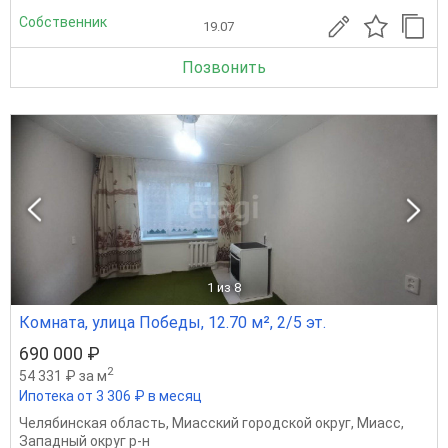
Собственник
19.07
Позвонить
1
из 8
Комната, улица Победы, 12.70 м², 2/5 эт.
690 000 ₽
2
54 331 ₽ за м
Ипотека от 3 306 ₽ в месяц
Челябинская область
,
Миасский городской округ
,
Миасс
,
Западный округ р-н