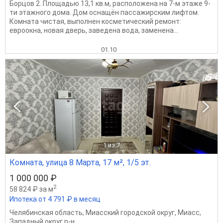
Борцов 2. Площадью 13,1 кв.м, расположена на 7-м этаже 9-
ти этажного дома. Дом оснащён пассажирским лифтом.
Комната чистая, выполнен косметический ремонт:
евроокна, новая дверь, заведена вода, заменена...
01.10
1
из 7
Комната, улица 8 Марта, 17 м², 1/5 эт.
1 000 000 ₽
2
58 824 ₽ за м
Ипотека от 4 791 ₽ в месяц
Челябинская область
,
Миасский городской округ
,
Миасс
,
Западный округ р-н