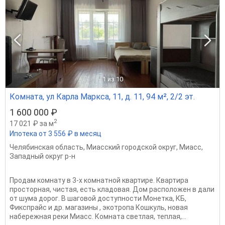
1
из 10
Комната, ул Карла Маркса, 11, д. 11, 94 м², 2/2 эт.
1 600 000 ₽
2
17 021 ₽ за м
Ипотека от 3 556 ₽ в месяц
Челябинская область
,
Миасский городской округ
,
Миасс
,
Западный округ р-н
Продам комнату в 3-х комнатной квартире. Квартира
просторная, чистая, есть кладовая. Дом расположен в дали
от шума дорог. В шаговой доступности Монетка, КБ,
Фикспрайс и др. магазины , экотропа Кошкуль, новая
набережная реки Миасс. Комната светлая, теплая,...