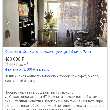
1
из 10
Комната, Севастопольская улица, 18 м², 6/9 эт.
480 000 ₽
2
26 667 ₽ за м
Ипотека от 2 300 ₽ в месяц
Челябинская область
,
Миасский городской округ
,
Миасс
,
Восточный округ р-н
Продаю комнату в общежитии 18 кв.м., по
ул.Севастопольская, д.47. Комната находится на 6 этаже,
очень теплая и светлая, блок очень чистый. В комнате евро
окно, на стенах обои, натяжной потолок, комната разделена
на 2 зоны. В комнату заведена вода, есть...