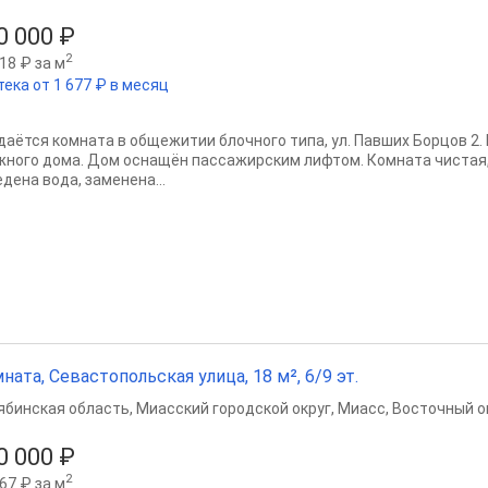
0 000 ₽
2
18 ₽ за м
тека от 1 677 ₽ в месяц
даётся комната в общежитии блочного типа, ул. Павших Борцов 2. 
жного дома. Дом оснащён пассажирским лифтом. Комната чистая, 
дена вода, заменена...
ната, Севастопольская улица, 18 м², 6/9 эт.
ябинская область
,
Миасский городской округ
,
Миасс
,
Восточный ок
0 000 ₽
2
67 ₽ за м