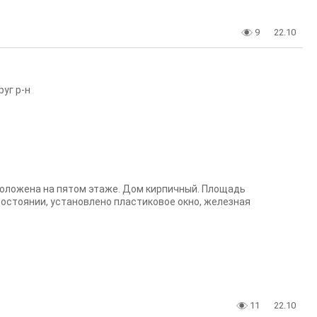
9
22.10
уг р-н
сположена на пятом этаже. Дом кирпичный. Площадь
состоянии, установлено пластиковое окно, железная
11
22.10