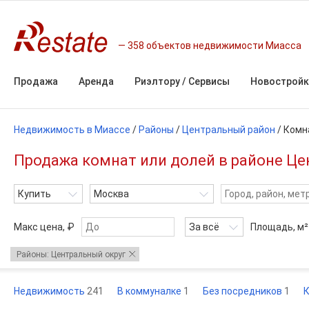
358 объектов недвижимости Миасса
Продажа
Аренда
Риэлтору / Сервисы
Новостройк
Недвижимость в Миассе
/
Районы
/
Центральный район
/
Комн
Продажа комнат или долей в районе Це
Купить
Москва
Макс цена, ₽
За всё
Площадь,
м²
Районы: Центральный округ
Недвижимость
241
В коммуналке
1
Без посредников
1
К