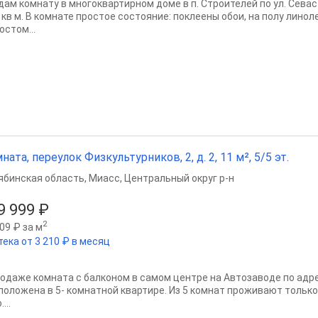
дам комнату в многоквартирном доме в п. Строителей по ул. Севас
 кв м. В комнате простое состояние: поклеены обои, на полу линол
остом...
ната, переулок Физкультурников, 2, д. 2, 11 м², 5/5 эт.
ябинская область
,
Миасс
,
Центральный округ р-н
9 999 ₽
2
09 ₽ за м
тека от 3 210 ₽ в месяц
родаже комната с балконом в самом центре на Автозаводе по адре
положена в 5- комнатной квартире. Из 5 комнат проживают тольк
...