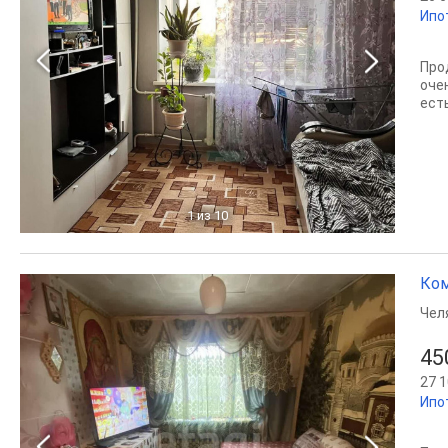
Ипо
Про
оче
есть
1
из 10
Ком
Чел
45
27 1
Ипо