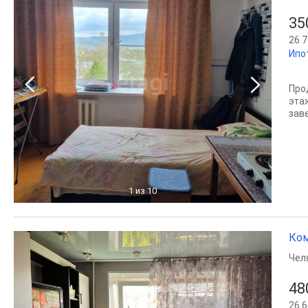
35
26 7
Ипо
Про
эта
заве
1
из 10
Ком
Чел
48
26 6