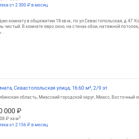
тека от 2 300 ₽ в месяц
даю комнату в общежитии 18 кв.м., по ул.Севастопольская, д.47. К
нь чистый. В комнате евро окно, на стенах обои, натяжной потолок
...
ната, Севастопольская улица, 16.60 м², 2/9 эт.
ябинская область
,
Миасский городской округ
,
Миасс
,
Восточный ок
0 000 ₽
2
08 ₽ за м
тека от 2 156 ₽ в месяц