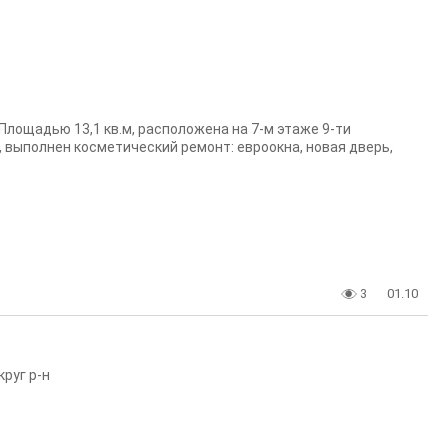
Площадью 13,1 кв.м, расположена на 7-м этаже 9-ти
выполнен косметический ремонт: евроокна, новая дверь,
3
01.10
руг р-н