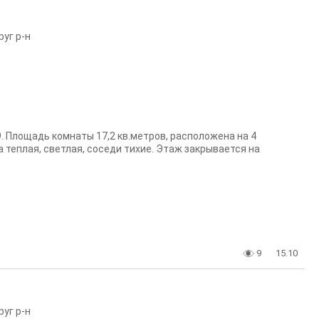
уг р-н
. Площадь комнаты 17,2 кв.метров, расположена на 4
а теплая, светлая, соседи тихие. Этаж закрывается на
9
15.10
уг р-н