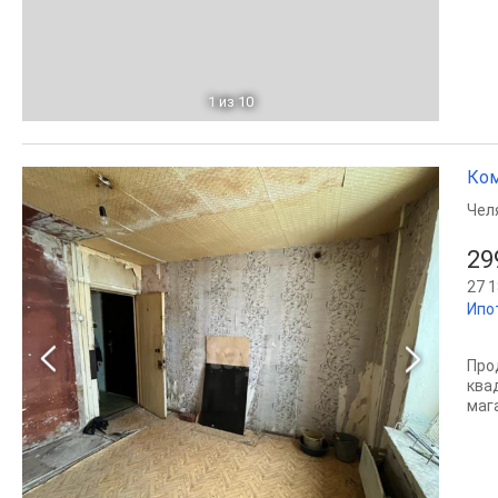
1
из 10
Ком
Чел
29
27 1
Ипо
Про
ква
мага