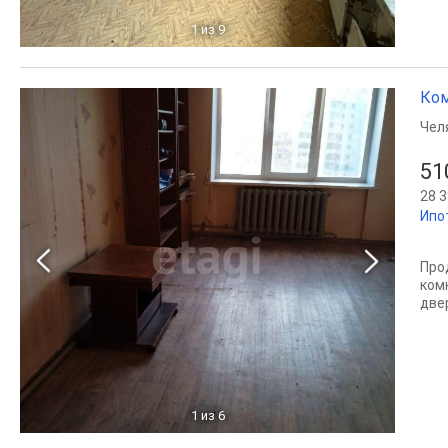
1
из 9
Ком
Чел
51
28 3
Ипо
Про
ком
двер
1
из 6