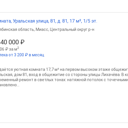
ната, Уральская улица, 81, д. 81, 17 м², 1/5 эт.
ябинская область
,
Миасс
,
Центральный округ р-н
440 000 ₽
2
06 ₽ за м
тека от 3 200 ₽ в месяц
даётся уютная комната 17,7 м² на первом высоком этаже общежит
льская, дом 81, вход в общежитие со стороны улицы Лихачёва. В 
ременный ремонт в светлых тонах: натяжной потолок с точечным
новлено...