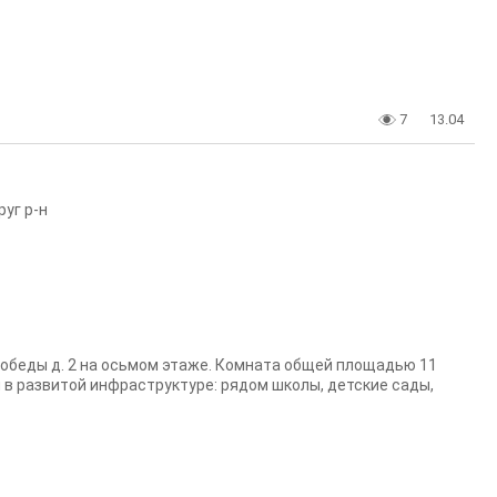
7
13.04
уг р-н
Победы д. 2 на осьмом этаже. Комната общей площадью 11
 в развитой инфраструктуре: рядом школы, детские сады,