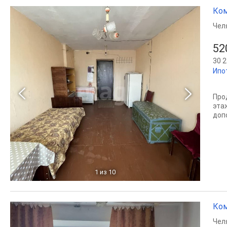
Ком
Чел
52
30 2
Ипо
Про
эта
доп
1
из 10
Ком
Чел