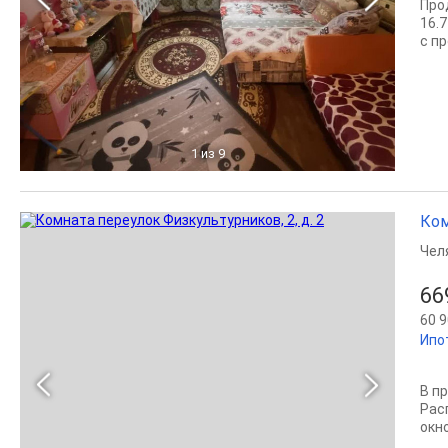
Про
16.7
с пр
1
из 9
Ком
Чел
66
60 9
Ипо
В п
Рас
окно.