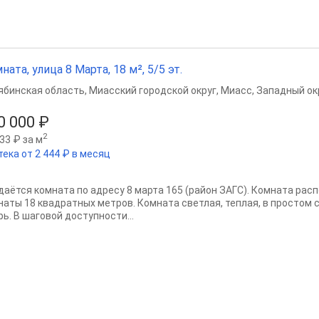
ната, улица 8 Марта, 18 м², 5/5 эт.
ябинская область
,
Миасский городской округ
,
Миасс
,
Западный окр
0 000 ₽
2
33 ₽ за м
тека от 2 444 ₽ в месяц
даётся комната по адресу 8 марта 165 (район ЗАГС). Комната ра
наты 18 квадратных метров. Комната светлая, теплая, в простом 
ь. В шаговой доступности...