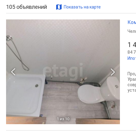
105
объявлений
Показать на карте
Ком
Чел
1 
84 7
Ипо
Про
Ура
сов
уста
1
из 10