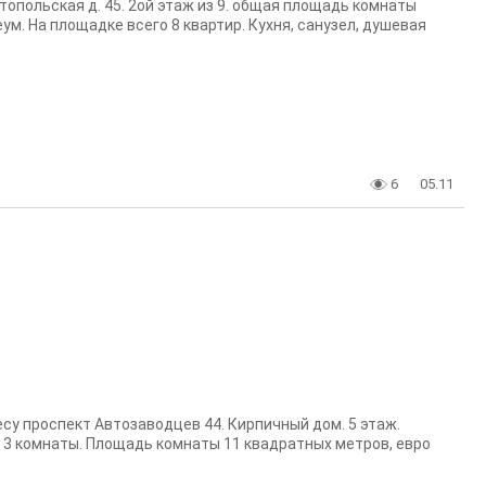
топольская д. 45. 2ой этаж из 9. общая площадь комнаты
еум. На площадке всего 8 квартир. Кухня, санузел, душевая
6
05.11
су проспект Автозаводцев 44. Кирпичный дом. 5 этаж.
о 3 комнаты. Площадь комнаты 11 квадратных метров, евро