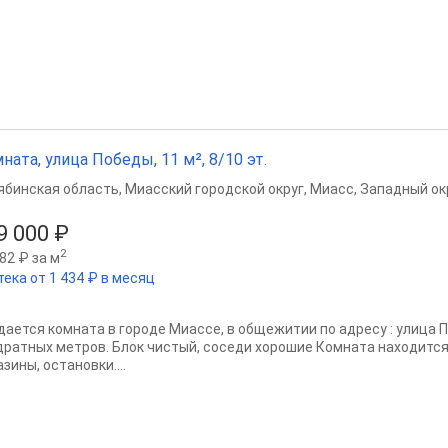
ната, улица Победы, 11 м², 8/10 эт.
ябинская область
,
Миасский городской округ
,
Миасс
,
Западный окр
9 000 ₽
2
82 ₽ за м
тека от 1 434 ₽ в месяц
дается комната в городе Миассе, в общежитии по адресу : улица 
дратных метров. Блок чистый, соседи хорошие Комната находится
зины, остановки....