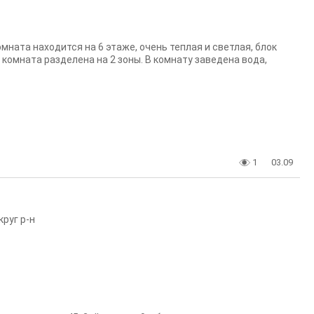
омната находится на 6 этаже, очень теплая и светлая, блок
, комната разделена на 2 зоны. В комнату заведена вода,
1
03.09
руг р-н