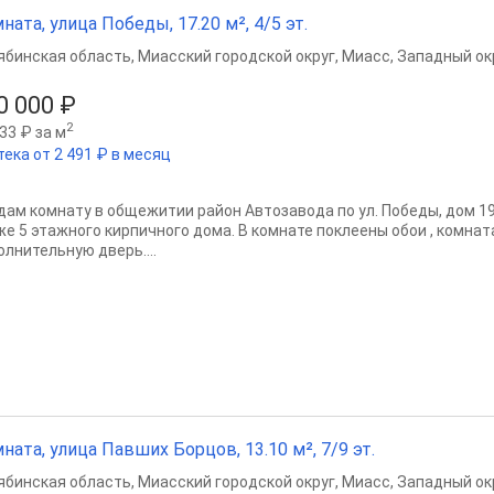
ната, улица Победы, 17.20 м², 4/5 эт.
ябинская область
,
Миасский городской округ
,
Миасс
,
Западный окр
0 000 ₽
2
33 ₽ за м
тека от 2 491 ₽ в месяц
дам комнату в общежитии район Автозавода по ул. Победы, дом 19
же 5 этажного кирпичного дома. В комнате поклеены обои , комнат
олнительную дверь....
ната, улица Павших Борцов, 13.10 м², 7/9 эт.
ябинская область
,
Миасский городской округ
,
Миасс
,
Западный окр