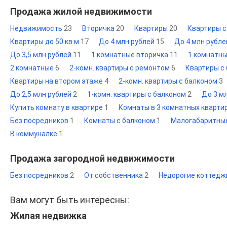
Продажа жилой недвижимости
Недвижимость
23
Вторичка
20
Квартиры
20
Квартиры 
Квартиры до 50 кв.м
17
До 4 млн рублей
15
До 4 млн рубл
До 3,5 млн рублей
11
1 комнатные вторичка
11
1 комнатн
2 комнатные
6
2-комн. квартиры с ремонтом
6
Квартиры с
Квартиры на втором этаже
4
2-комн. квартиры с балконом
3
До 2,5 млн рублей
2
1-комн. квартиры с балконом
2
До 3 м
Купить комнату в квартире
1
Комнаты в 3 комнатных кварти
Без посредников
1
Комнаты с балконом
1
Малогабаритны
В коммуналке
1
Продажа загородной недвижимости
Без посредников
2
От собственника
2
Недорогие коттед
Вам могут быть интересны:
Жилая недвижка