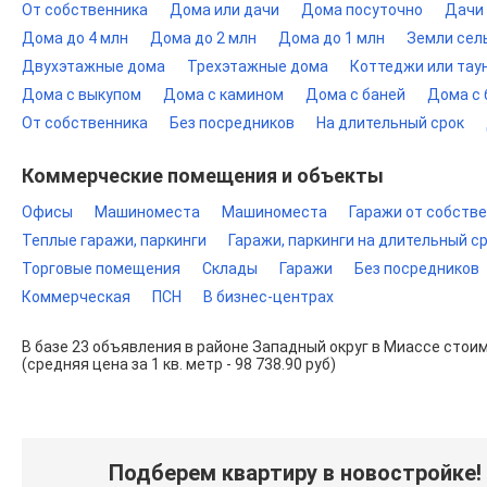
От собственника
Дома или дачи
Дома посуточно
Дачи
Дома до 4 млн
Дома до 2 млн
Дома до 1 млн
Земли сел
Двухэтажные дома
Трехэтажные дома
Коттеджи или тау
Дома с выкупом
Дома с камином
Дома с баней
Дома с
От собственника
Без посредников
На длительный срок
Коммерческие помещения и объекты
Офисы
Машиноместа
Машиноместа
Гаражи от собств
Теплые гаражи, паркинги
Гаражи, паркинги на длительный с
Торговые помещения
Склады
Гаражи
Без посредников
Коммерческая
ПСН
В бизнес-центрах
В базе 23 объявления в районе Западный округ в Миассе стоим
(средняя цена за 1 кв. метр - 98 738.90 руб)
Подберем квартиру в новостройке!