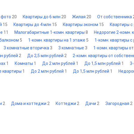
с фото
20
Квартиры до 6 млн
20
Жилая
20
От собственника
ей
15
Квартиры до 4 млн
15
Квартиры эконом
15
Квартиры с
ые
11
Малогабаритные 1-комн. квартиры
8
Недорогие 2-комн.
 балконом
5
1-комн. квартиры на 1 этаже
5
1-комн. квартиры 
3 комнатные вторичка
3
3 комнатные
3
1-комн. квартиры о
лн рублей
2
До 2,5 млн рублей
2
2-комн. квартиры от собстве
рах
1
Комнаты
1
До 2 млн рублей
1
До 1,5 млн рублей
1
3
е квартиры
1
До 2 млн рублей
1
До 1,5 млн рублей
1
Недоро
жи
2
Дома и коттеджи
2
Коттеджи
2
Дачи
2
Загородная
2