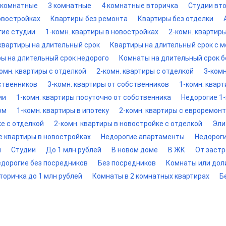
 комнатные
3 комнатные
4 комнатные вторичка
Студии вт
овостройках
Квартиры без ремонта
Квартиры без отделки
гие студии
1-комн. квартиры в новостройках
2-комн. квартир
 квартиры на длительный срок
Квартиры на длительный срок с 
ры на длительный срок недорого
Комнаты на длительный срок б
омн. квартиры с отделкой
2-комн. квартиры с отделкой
3-комн
бственников
3-комн. квартиры от собственников
1-комн. квар
ии
1-комн. квартиры посуточно от собственника
Недорогие 1-
ом
1-комн. квартиры в ипотеку
2-комн. квартиры с евроремон
ке с отделкой
2-комн. квартиры в новостройке с отделкой
Эли
е квартиры в новостройках
Недорогие апартаменты
Недорог
ы
Студии
До 1 млн рублей
В новом доме
В ЖК
От заст
едорогие без посредников
Без посредников
Комнаты или дол
торичка до 1 млн рублей
Комнаты в 2 комнатных квартирах
Б