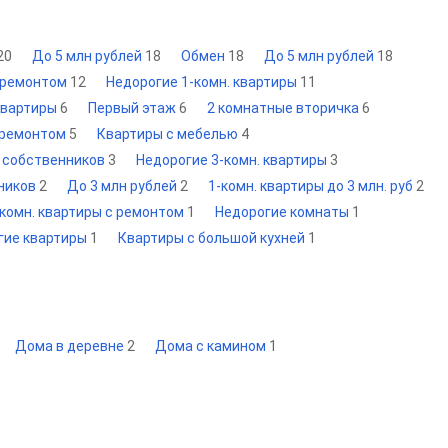
20
До 5 млн рублей
18
Обмен
18
До 5 млн рублей
18
 ремонтом
12
Недорогие 1-комн. квартиры
11
 квартиры
6
Первый этаж
6
2 комнатные вторичка
6
с ремонтом
5
Квартиры с мебелью
4
т собственников
3
Недорогие 3-комн. квартиры
3
нников
2
До 3 млн рублей
2
1-комн. квартиры до 3 млн. руб
2
-комн. квартиры с ремонтом
1
Недорогие комнаты
1
гие квартиры
1
Квартиры с большой кухней
1
Дома в деревне
2
Дома с камином
1