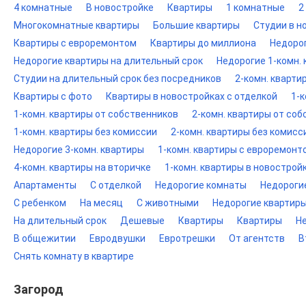
4 комнатные
В новостройке
Квартиры
1 комнатные
2
Многокомнатные квартиры
Большие квартиры
Студии в н
Квартиры с евроремонтом
Квартиры до миллиона
Недоро
Недорогие квартиры на длительный срок
Недорогие 1-комн.
Студии на длительный срок без посредников
2-комн. кварти
Квартиры с фото
Квартиры в новостройках с отделкой
1-к
1-комн. квартиры от собственников
2-комн. квартиры от со
1-комн. квартиры без комиссии
2-комн. квартиры без комисс
Недорогие 3-комн. квартиры
1-комн. квартиры с евроремонт
4-комн. квартиры на вторичке
1-комн. квартиры в новострой
Апартаменты
С отделкой
Недорогие комнаты
Недороги
С ребенком
На месяц
С животными
Недорогие квартир
На длительный срок
Дешевые
Квартиры
Квартиры
Н
В общежитии
Евродвушки
Евротрешки
От агентств
В
Снять комнату в квартире
Загород