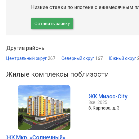
Низкие ставки по ипотеке с ежемесячным п
Оставить заявку
Другие районы
Центральный округ
267
Северный округ
167
Южный округ
Жилые комплексы поблизости
ЖК Миасс-City
3кв. 2025
б. Карпова, д. 3
ЖК Мкр. «Солнечный»