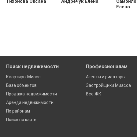
Тихонова Оксана
Андречук Елена
Самойло
Елена
Поиск недвижимости
Профессионалам
Квартиры Миасс
Агенты и риэлторы
База объектов
Застройщики Миасса
Продажа недвижимости
Все ЖК
Аренда недвижимости
По районам
Поиск по карте