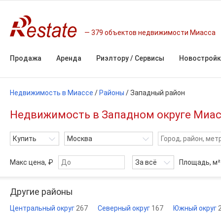
379 объектов недвижимости Миасса
Продажа
Аренда
Риэлтору / Сервисы
Новостройк
Недвижимость в Миассе
/
Районы
/ Западный район
Недвижимость в Западном округе Миа
Купить
Москва
Макс цена, ₽
За всё
Площадь,
м²
Другие районы
Центральный округ
267
Северный округ
167
Южный округ