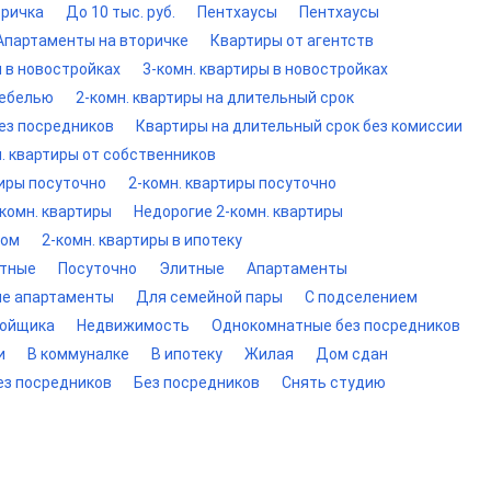
оричка
До 10 тыс. руб.
Пентхаусы
Пентхаусы
Апартаменты на вторичке
Квартиры от агентств
ы в новостройках
3-комн. квартиры в новостройках
мебелью
2-комн. квартиры на длительный срок
ез посредников
Квартиры на длительный срок без комиссии
. квартиры от собственников
тиры посуточно
2-комн. квартиры посуточно
комн. квартиры
Недорогие 2-комн. квартиры
том
2-комн. квартиры в ипотеку
тные
Посуточно
Элитные
Апартаменты
ие апартаменты
Для семейной пары
С подселением
ройщика
Недвижимость
Однокомнатные без посредников
и
В коммуналке
В ипотеку
Жилая
Дом сдан
ез посредников
Без посредников
Снять студию