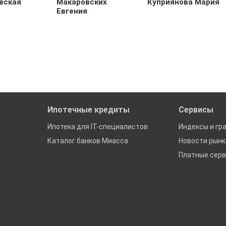
вская
Макаровских
Куприянова Мария
Евгения
Ипотечные кредиты
Сервисы
Ипотека для IT-специалистов
Индексы и гр
Каталог банков Миасса
Новости рын
Платные сер