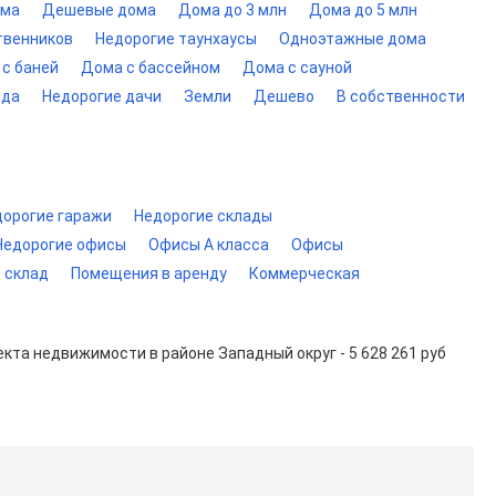
ома
Дешевые дома
Дома до 3 млн
Дома до 5 млн
твенников
Недорогие таунхаусы
Одноэтажные дома
с баней
Дома с бассейном
Дома с сауной
ода
Недорогие дачи
Земли
Дешево
В собственности
дорогие гаражи
Недорогие склады
Недорогие офисы
Офисы A класса
Офисы
 склад
Помещения в аренду
Коммерческая
екта недвижимости в районе Западный округ - 5 628 261 руб