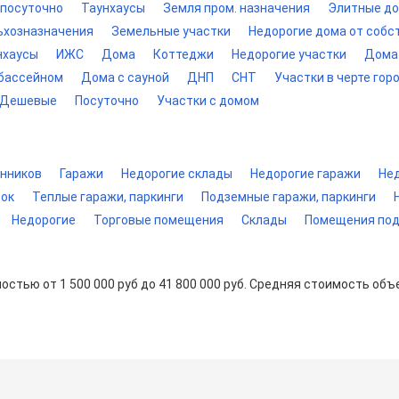
 посуточно
Таунхаусы
Земля пром. назначения
Элитные д
ьхозназначения
Земельные участки
Недорогие дома от собс
нхаусы
ИЖС
Дома
Коттеджи
Недорогие участки
Дома 
 бассейном
Дома с сауной
ДНП
СНТ
Участки в черте гор
Дешевые
Посуточно
Участки с домом
енников
Гаражи
Недорогие склады
Недорогие гаражи
Не
рок
Теплые гаражи, паркинги
Подземные гаражи, паркинги
Недорогие
Торговые помещения
Склады
Помещения под
остью от 1 500 000 руб до 41 800 000 руб. Средняя стоимость объ