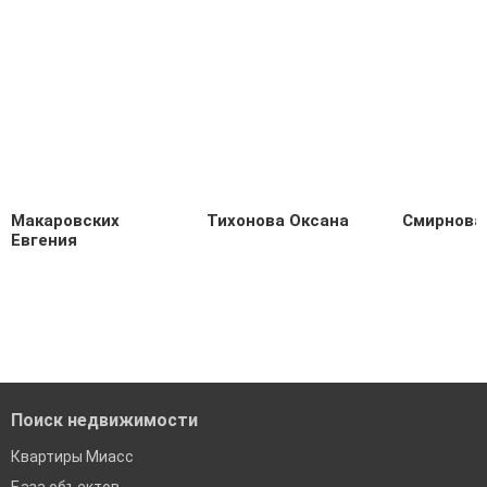
Макаровских
Тихонова Оксана
Смирнова
Евгения
Поиск недвижимости
Квартиры Миасс