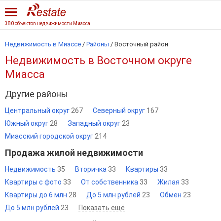
380 объектов недвижимости Миасса
Недвижимость в Миассе
/
Районы
/ Восточный район
Недвижимость в Восточном округе
Миасса
Другие районы
Центральный округ
267
Северный округ
167
Южный округ
28
Западный округ
23
Миасский городской округ
214
Продажа жилой недвижимости
Недвижимость
35
Вторичка
33
Квартиры
33
Квартиры с фото
33
От собственника
33
Жилая
33
Квартиры до 6 млн
28
До 5 млн рублей
23
Обмен
23
До 5 млн рублей
23
Показать ещё