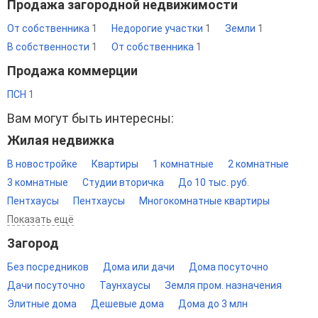
Продажа загородной недвижимости
От собственника
1
Недорогие участки
1
Земли
1
В собственности
1
От собственника
1
Продажа коммерции
ПСН
1
Вам могут быть интересны:
Жилая недвижка
В новостройке
Квартиры
1 комнатные
2 комнатные
3 комнатные
Студии вторичка
До 10 тыс. руб.
Пентхаусы
Пентхаусы
Многокомнатные квартиры
Показать ещё
Загород
Без посредников
Дома или дачи
Дома посуточно
Дачи посуточно
Таунхаусы
Земля пром. назначения
Элитные дома
Дешевые дома
Дома до 3 млн