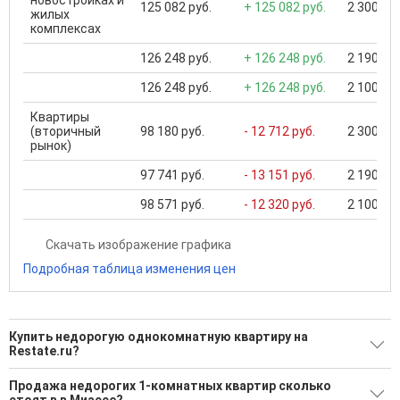
новостройках и
125 082 руб.
+ 125 082 руб.
2 300 000
жилых
комплексах
126 248 руб.
+ 126 248 руб.
2 190 000
126 248 руб.
+ 126 248 руб.
2 100 000
Квартиры
(вторичный
98 180 руб.
- 12 712 руб.
2 300 000
рынок)
97 741 руб.
- 13 151 руб.
2 190 000
98 571 руб.
- 12 320 руб.
2 100 000
Скачать изображение графика
Подробная таблица изменения цен
Купить недорогую однокомнатную квартиру на
Restate.ru?
Ищите, как Купить недорогую однокомнатную квартиру?
Продажа недорогих 1-комнатных квартир сколько