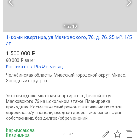
1
из 10
1-комн квартира, ул Маяковского, 76, д. 76, 25 м², 1/5
эт.
1 500 000 ₽
2
60 000 ₽ за м
Ипотека от 7 195 ₽ в месяц
Челябинская область
,
Миасский городской округ
,
Миасс
,
Западный округ р-н
Уютная однокомнатная квартира в п.Дачный по ул.
Маяковского 76 на цокольном этаже. Планировка
проходная. Косметический ремонт: натяжные потолки,
евроокна, с/у - панели, входная дверь - железная. Один
собственник, без долгов/обременений....
Карымсакова
31.07
Владимира