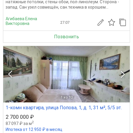
натяжные потолки, стены-обои, пол-линолеум. Сторона -
запад. Сан узел совмещён, сан.техника в хорошем...
Агибаева Елена
27.07
Викторовна
Позвонить
1
из 10
1-комн квартира, улица Попова, 1, д. 1, 31 м², 5/5 эт.
2 700 000 ₽
2
87 097 ₽ за м
Ипотека от 12 950 ₽ в месяц