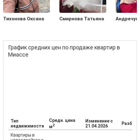
Тихонова Оксана
Смирнова Татьяна
Андречук
График средних цен по продаже квартир в
Миассе
Средн. цена
Тип
Изменение с
Разброс
2
недвижимости
21.04.2026
м
Квартиры в