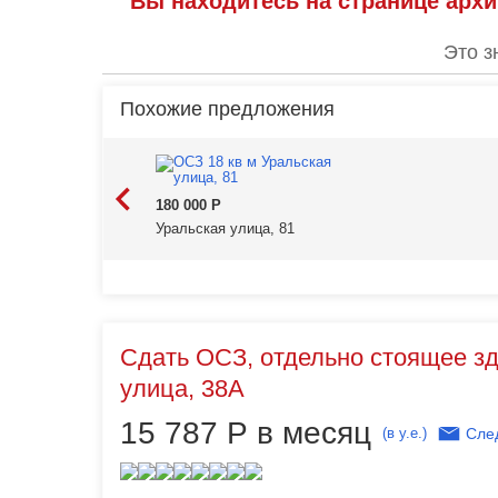
Вы находитесь на странице архи
Это з
Похожие предложения
180 000
Р
Уральская улица, 81
Сдать ОСЗ, отдельно стоящее зд
улица, 38А
15 787
Р
в месяц
(в у.е.)
Сле