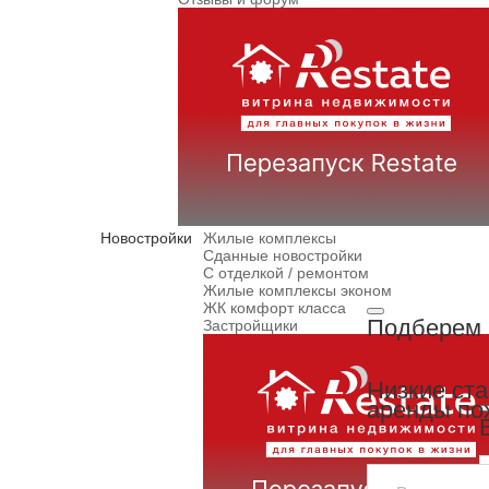
Новостройки
Жилые комплексы
Сданные новостройки
С отделкой / ремонтом
Жилые комплексы эконом
ЖК комфорт класса
Подберем 
Застройщики
Низкие ст
аренды по