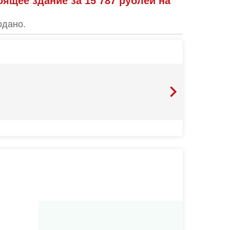
ящее здание за 15 787 рублей на
одано.