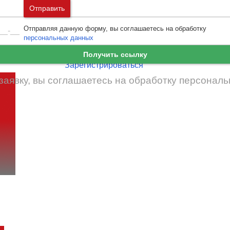
Москва
и
Московская область
Отправить
Ошибка авторизации
Санкт-Петербург
и
Ленинградская област
Отправляя данную форму, вы соглашаетесь на обработку
Забыли пароль
Войти
персональных данных
Ещё нет аккаунта?
Получить ссылку
Зарегистрироваться
заявку, вы соглашаетесь на обработку
персональ