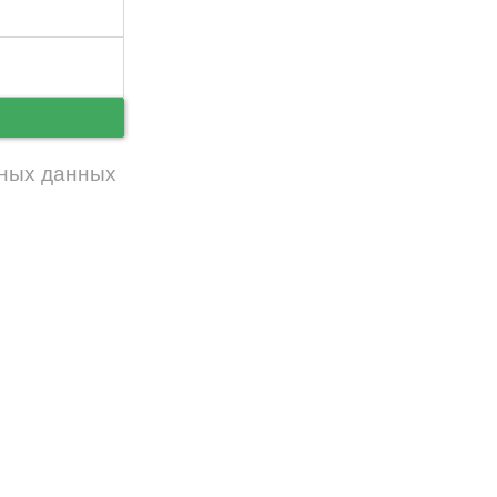
ь
ных данных