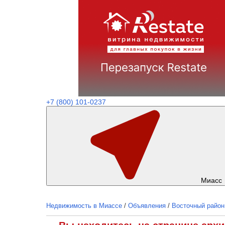
+7 (800) 101-0237
Миасс
Недвижимость в Миассе
/
Объявления
/
Восточный район