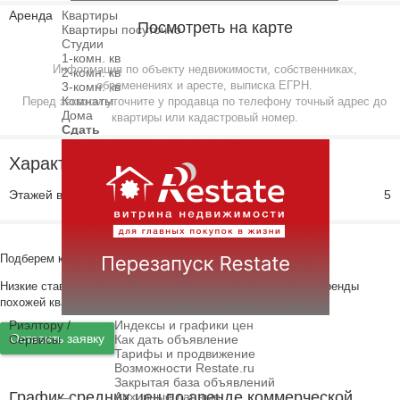
Аренда
Квартиры
Посмотреть на карте
Квартиры посуточно
Студии
1-комн. кв
Информация по объекту недвижимости, собственниках,
2-комн. кв
обременениях и аресте, выписка ЕГРН.
3-комн. кв
Комнаты
Перед заказом уточните у продавца по телефону точный адрес до
Дома
квартиры или кадастровый номер.
Сдать
Характеристики
Этажей всего
5
Подберем квартиру в новостройке!
Низкие ставки по ипотеке с ежемесячным платежом ниже аренды
похожей квартиры.
Риэлтору /
Индексы и графики цен
Оставить заявку
Сервисы
Как дать объявление
Тарифы и продвижение
Возможности Restate.ru
Закрытая база объявлений
График средних цен по аренде коммерческой
Архивные данные