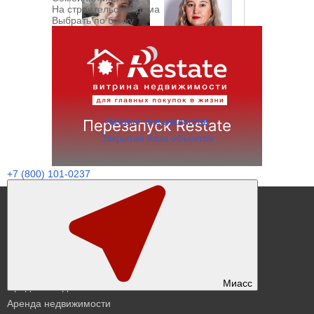
На строительство дома
Выбрать по банку
Смирнова
Макаровских
Татьяна
Евгения
Каталог специалистов
Закрытая база объектов
+7 (800) 101-0237
Поиск недвижимости
Квартиры Миасс
База объектов
Миасс
Продажа недвижимости
Аренда недвижимости