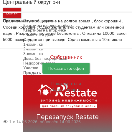
Центральный округ р-н
Войти
Продажа
Поиск по карте
Сдам комнату в общежитие на долгое время , блок хороший .
Квартиры в новостройках
Соседи хорошие . Сдаю желательно студентам или семейной
Квартиры на вторичке
паре . Риэлторов прошу не беспокоить . Оплатила 10000, залог
Комнаты и доли
5000, возвращается при выезде. Сдача комнаты с 10го июля .
Студии
1-комн. кв
2-комн. кв
3-комн. кв
Собственник
Дома без посредников
Недорогие дома
Участки
Показать телефон
Продать
Пожаловаться
Задать вопрос
1
с 14.06.2026, обновлён 14.06.2026