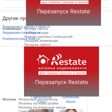
162 руб.
+ 0 руб.
Другие предложения
Помещения в аренду в Миассе
Коммерция
Аренда офиса
Аренда склада
Недвижимость в Миассе
Аренда торговых помещений
Коммерческая в Миассе
Продажа коммерции
Продажа офиса
Лучшие риэлторы
Самойловская
Куприянова
Ипотека
Ипотечный калькулятор
Елена
Мария
Ипотека на новостройки
Ипотека на вторичное жилье
Семейная ипотека