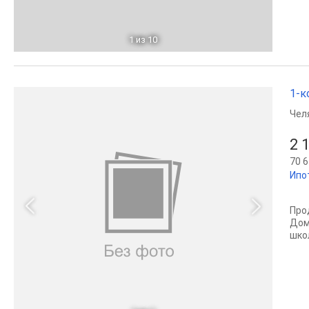
1
из 10
1-к
Чел
2 
70 6
Ипо
Пpo
Дом
шко