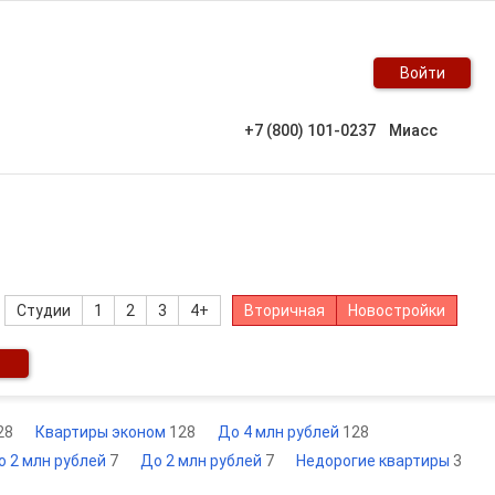
Войти
+7 (800) 101-0237
Миасс
Студии
1
2
3
4+
Вторичная
Новостройки
28
Квартиры эконом
128
До 4 млн рублей
128
о 2 млн рублей
7
До 2 млн рублей
7
Недорогие квартиры
3