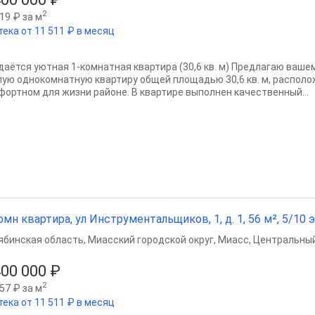
2
19 ₽ за м
тека от 11 511 ₽ в месяц
даётся уютная 1-комнатная квартира (30,6 кв. м) Предлагаю ваш
лую однокомнатную квартиру общей площадью 30,6 кв. м, располо
фортном для жизни районе. В квартире выполнен качественный...
омн квартира, ул Инструментальщиков, 1, д. 1, 56 м², 5/10 э
ябинская область
,
Миасский городской округ
,
Миасс
,
Центральный
400 000 ₽
2
57 ₽ за м
тека от 11 511 ₽ в месяц