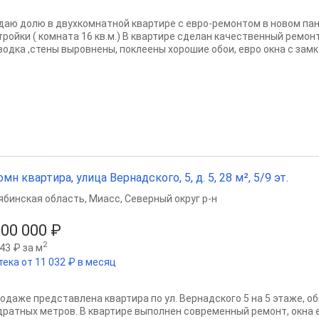
даю долю в двухкомнатной квартире с евро-ремонтом в новом па
тройки ( комната 16 кв.м.) В квартире сделан качественный ремон
водка ,стены выровнены, поклеены хорошие обои, евро окна с замка
омн квартира, улица Вернадского, 5, д. 5, 28 м², 5/9 эт.
ябинская область
,
Миасс
,
Северный округ р-н
300 000 ₽
2
43 ₽ за м
тека от 11 032 ₽ в месяц
родаже представлена квартира по ул. Вернадского 5 на 5 этаже, 
дратных метров. В квартире выполнен современный ремонт, окна е