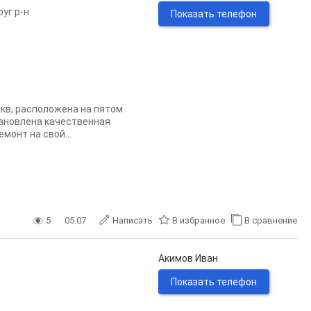
уг р-н
Показать телефон
кв, расположена на пятом
тановлена качественная
монт на свой...
5
05.07
Написать
В избранное
В сравнение
Акимов Иван
Показать телефон