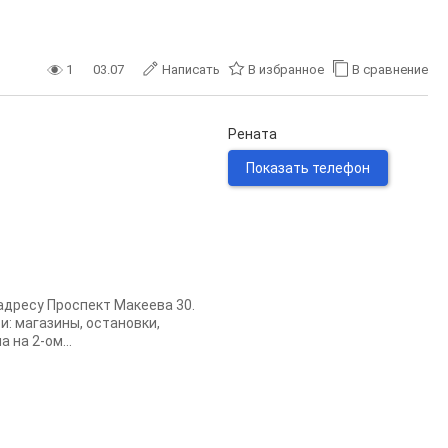
1
03.07
Написать
В избранное
В сравнение
Рената
Показать телефон
адресу Проспект Макеева 30.
: магазины, ocтaнoвки,
 на 2-ом...