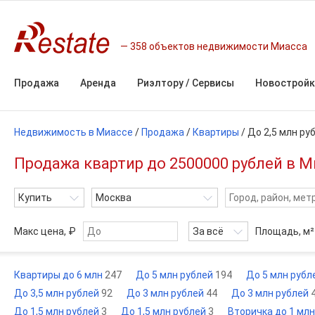
358 объектов недвижимости Миасса
Продажа
Аренда
Риэлтору / Сервисы
Новостройк
Недвижимость в Миассе
/
Продажа
/
Квартиры
/
До 2,5 млн ру
Продажа квартир до 2500000 рублей в М
Купить
Москва
Макс цена, ₽
За всё
Площадь,
м²
Квартиры до 6 млн
247
До 5 млн рублей
194
До 5 млн рубл
До 3,5 млн рублей
92
До 3 млн рублей
44
До 3 млн рублей
До 1,5 млн рублей
3
До 1,5 млн рублей
3
Вторичка до 1 мл