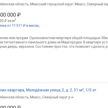
ябинская область
,
Миасский городской округ
,
Миасс
,
Северный окр
400 000 ₽
2
00 ₽ за м
тека от 11 511 ₽ в месяц
еняю или продам. Однокомнатная квартира общей площадью 30м.
же пятиэтажного панельного дома на Машгородке. В квартире ус
дная дверь, евроокна. Состояние простое, что позволит сделать ре
омн квартира, Молодёжная улица, 2, д. 2, 31 м², 1/5 эт.
ябинская область
,
Миасс
,
Северный округ р-н
400 000 ₽