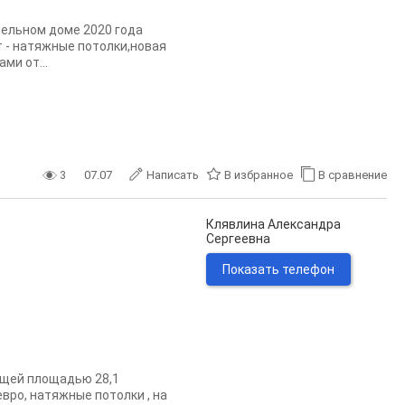
нельном доме 2020 года
т - натяжные потолки,новая
ми от...
3
07.07
Написать
В избранное
В сравнение
Клявлина Александра
Сергеевна
Показать телефон
общей площадью 28,1
вро, натяжные потолки , на