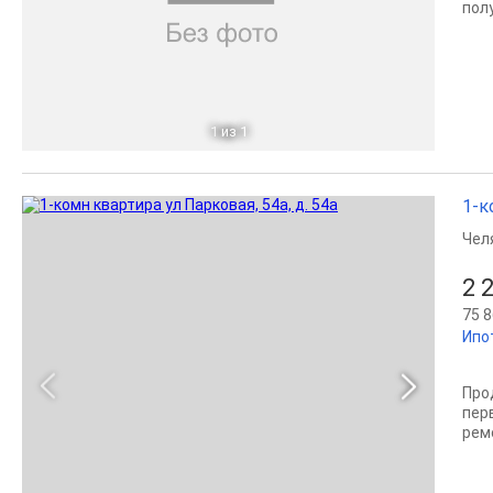
полу
1
из 1
1-к
Чел
2 
75 8
Ипо
Про
пер
рем