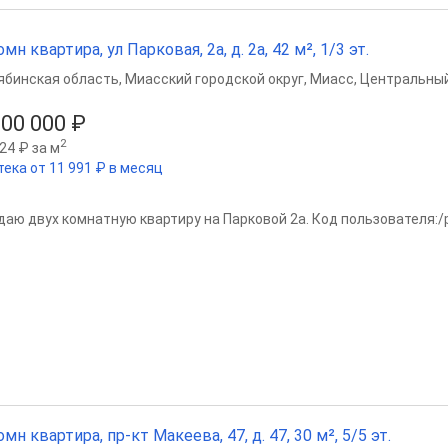
омн квартира, ул Парковая, 2а, д. 2а, 42 м², 1/3 эт.
ябинская область
,
Миасский городской округ
,
Миасс
,
Центральный
500 000 ₽
2
24 ₽ за м
тека от 11 991 ₽ в месяц
даю двух комнатную квартиру на Парковой 2а. Код пользователя:/
омн квартира, пр-кт Макеева, 47, д. 47, 30 м², 5/5 эт.