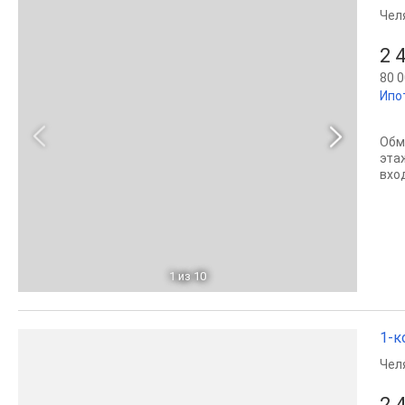
Чел
2 
80 0
Ипо
Обм
эта
вхо
1
из 10
1-к
Чел
2 