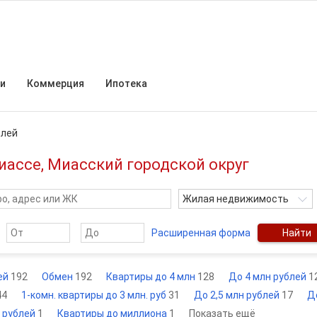
и
Коммерция
Ипотека
блей
иассе, Миасский городской округ
Жилая недвижимость
Расширенная форма
Найти
ей
192
Обмен
192
Квартиры до 4 млн
128
До 4 млн рублей
1
44
1-комн. квартиры до 3 млн. руб
31
До 2,5 млн рублей
17
Д
н рублей
1
Квартиры до миллиона
1
Показать ещё