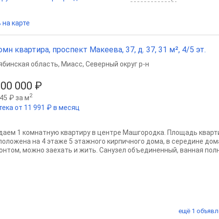
 на карте
омн квартира, проспект Макеева, 37, д. 37, 31 м², 4/5 эт.
ябинская область
,
Миасс
,
Северный округ р-н
500 000 ₽
2
45 ₽ за м
тека от 11 991 ₽ в месяц
даем 1 комнатную квартиру в центре Машгородка. Площадь кварти
положена на 4 этаже 5 этажного кирпичного дома, в середине дом
онтом, можно заехать и жить. Санузел объединенный, ванная полн
ещё 1 объявл