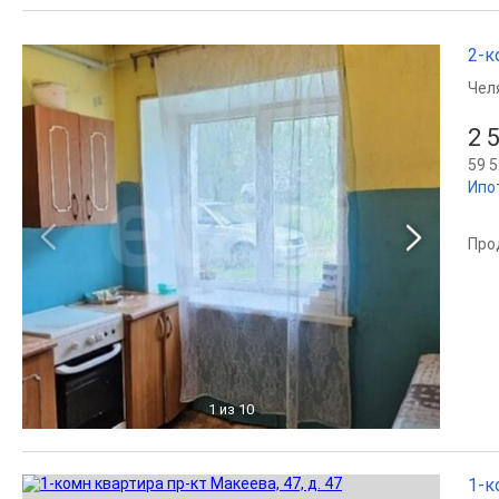
2-к
Чел
2 
59 5
Ипо
Про
1
из 10
1-к