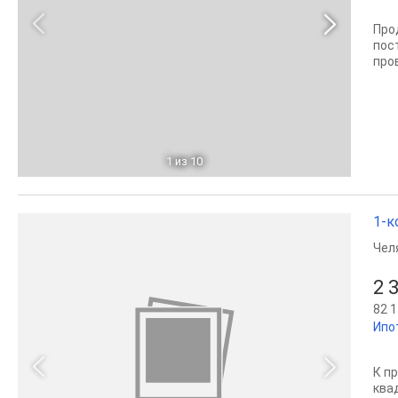
Про
пос
про
1
из 10
1-к
Чел
2 
82 1
Ипо
К п
ква