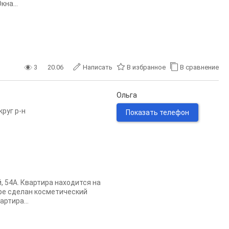
на...
3
20.06
Написать
В избранное
В сравнение
Ольга
руг р-н
Показать телефон
, 54А. Квартира находится на
ире сделан косметический
ртира...