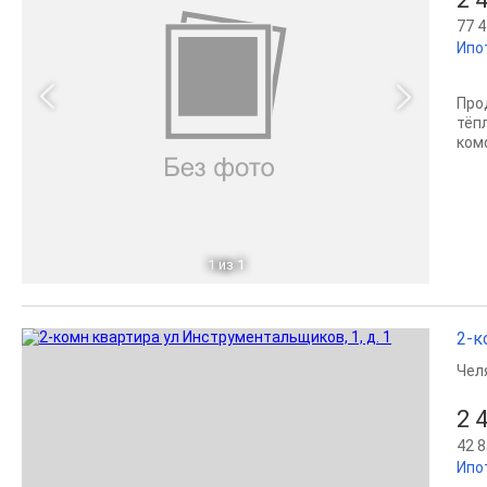
77 4
Ипо
Про
тёп
ком
1
из 1
2-к
Чел
2 
42 8
Ипо