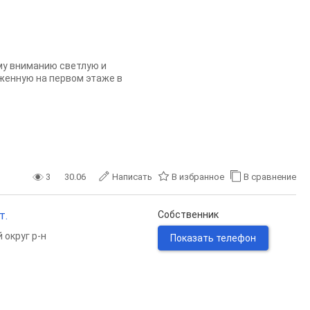
ему вниманию светлую и
женную на первом этаже в
3
30.06
Написать
В избранное
В сравнение
т.
Собственник
 округ р-н
Показать телефон