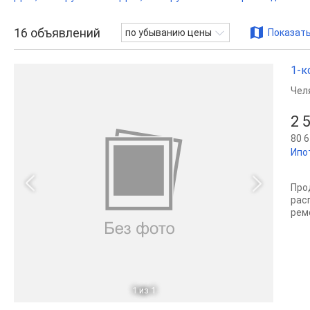
16
объявлений
по убыванию цены
Показать
1-к
Чел
2 
80 6
Ипо
Про
рас
рем
1
из 1