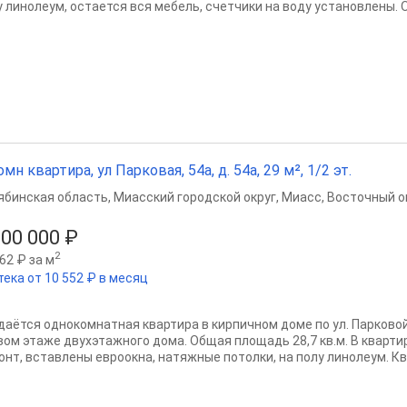
 линолеум, остается вся мебель, счетчики на воду установлены. Ок
омн квартира, ул Парковая, 54а, д. 54а, 29 м², 1/2 эт.
ябинская область
,
Миасский городской округ
,
Миасс
,
Восточный ок
200 000 ₽
2
62 ₽ за м
тека от 10 552 ₽ в месяц
даётся однокомнатная квартира в кирпичном доме по ул. Парковой
вом этаже двухэтажного дома. Общая площадь 28,7 кв.м. В кварт
онт, вставлены евроокна, натяжные потолки, на полу линолеум. Ква