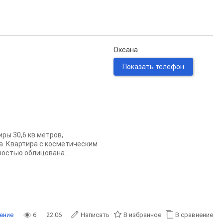
Оксана
Показать телефон
ры 30,6 кв.метров,
а. Квартира с косметическим
остью облицована...
ение
6
22.06
Написать
В избранное
В сравнение