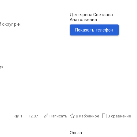
Дегтярева Светлана
Анатольевна
 округ р-н
Показать телефон
p>
1
12.07
Написать
В избранное
В сравнение
Ольга