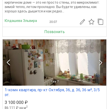
кирпичном доме — это не просто стены, это микроклимат:
зимой тепло, летом прохладно. Вы будете удивлены, как
хорошо здесь дышится и как редко...
Юлдашева Эльвира
20.07
Позвонить
1
из 7
1-комн квартира, пр-кт Октября, 36, д. 36, 36 м², 3/5
эт.
3 100 000 ₽
2
86 111 ₽ за м