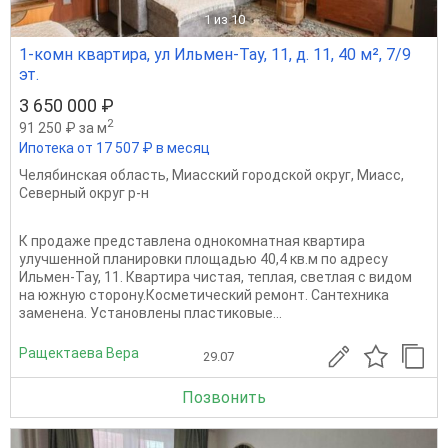
1
из 10
1-комн квартира, ул Ильмен-Тау, 11, д. 11, 40 м², 7/9
эт.
3 650 000 ₽
2
91 250 ₽ за м
Ипотека от 17 507 ₽ в месяц
Челябинская область
,
Миасский городской округ
,
Миасс
,
Северный округ р-н
К продаже представлена однокомнатная квартира
улучшенной планировки площадью 40,4 кв.м по адресу
Ильмен-Тау, 11. Квартира чистая, теплая, светлая с видом
на южную сторону.Косметический ремонт. Сантехника
заменена. Установлены пластиковые...
Ращектаева Вера
29.07
Позвонить