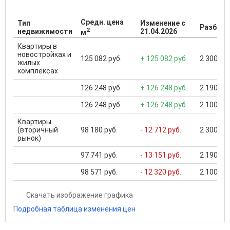
Средн. цена
Тип
Изменение с
Разброс
2
недвижимости
21.04.2026
м
Квартиры в
новостройках и
125 082 руб.
+ 125 082 руб.
2 300 000
жилых
комплексах
126 248 руб.
+ 126 248 руб.
2 190 000
126 248 руб.
+ 126 248 руб.
2 100 000
Квартиры
(вторичный
98 180 руб.
- 12 712 руб.
2 300 000
рынок)
97 741 руб.
- 13 151 руб.
2 190 000
98 571 руб.
- 12 320 руб.
2 100 000
Скачать изображение графика
Подробная таблица изменения цен