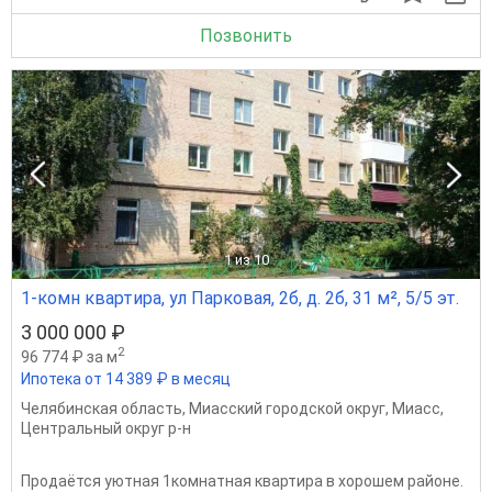
Позвонить
1
из 10
1-комн квартира, ул Парковая, 2б, д. 2б, 31 м², 5/5 эт.
3 000 000 ₽
2
96 774 ₽ за м
Ипотека от 14 389 ₽ в месяц
Челябинская область
,
Миасский городской округ
,
Миасс
,
Центральный округ р-н
Продаётся уютная 1комнатная квартира в хорошем районе.