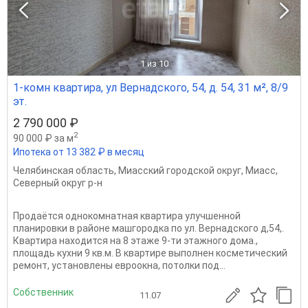
1
из 10
1-комн квартира, ул Вернадского, 54, д. 54, 31 м², 8/9
эт.
2 790 000 ₽
2
90 000 ₽ за м
Ипотека от 13 382 ₽ в месяц
Челябинская область
,
Миасский городской округ
,
Миасс
,
Северный округ р-н
Продаётся однокомнатная квартира улучшенной
планировки в районе машгородка по ул. Вернадского д,54,.
Квартира находится на 8 этаже 9-ти этажного дома.,
площадь кухни 9 кв.м. В квартире выполнен косметический
ремонт, установлены евроокна, потолки под...
Собственник
11.07