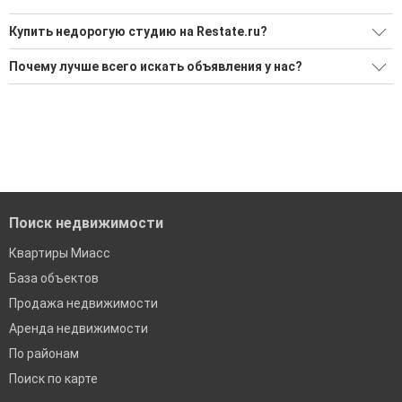
Купить недорогую студию на Restate.ru?
Ищите, как Купить недорогую студию?
Почему лучше всего искать объявления у нас?
Воспользуйтесь нашим поиском по новостройкам, для
Все объявления проверены и проходят строгую
подбора подходящего вам варианта
модерацию
'Сохраните результаты поиска и возвращайтесь к нему,
Удобный поиск, есть подписка на новые объявления
когда это будет нужно'
Помогаем с подбором выгодных ипотечных программ в
банках в Миассе
Поиск недвижимости
Квартиры Миасс
База объектов
Продажа недвижимости
Аренда недвижимости
По районам
Поиск по карте