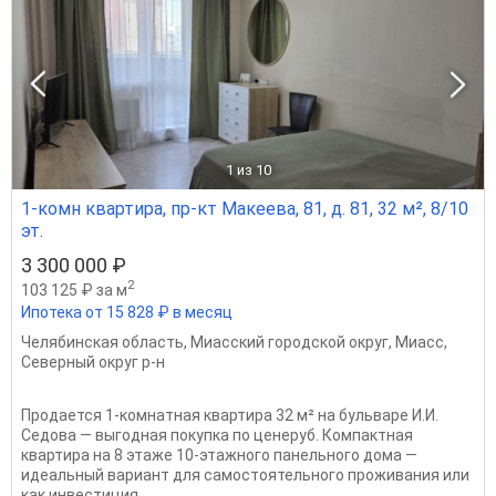
1
из 10
1-комн квартира, пр-кт Макеева, 81, д. 81, 32 м², 8/10
эт.
3 300 000 ₽
2
103 125 ₽ за м
Ипотека от 15 828 ₽ в месяц
Челябинская область
,
Миасский городской округ
,
Миасс
,
Северный округ р-н
Продается 1‑комнатная квартира 32 м² на бульваре И.И.
Седова — выгодная покупка по ценеруб. Компактная
квартира на 8 этаже 10‑этажного панельного дома —
идеальный вариант для самостоятельного проживания или
как инвестиция...