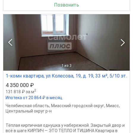
Позвонить
1
из 3
1-комн квартира, ул Колесова, 19, д. 19, 33 м², 5/10 эт.
4 350 000 ₽
2
131 818 ₽ за м
Ипотека от 20 864 ₽ в месяц
Челябинская область
,
Миасский городской округ
,
Миасс
,
Центральный округ р-н
Тёплая кирпичная однушка у набережной. Закрытый двор и
всё в шаге КИРПИЧ — ЭТО ТЕПЛО И ТИШИНА Квартира в