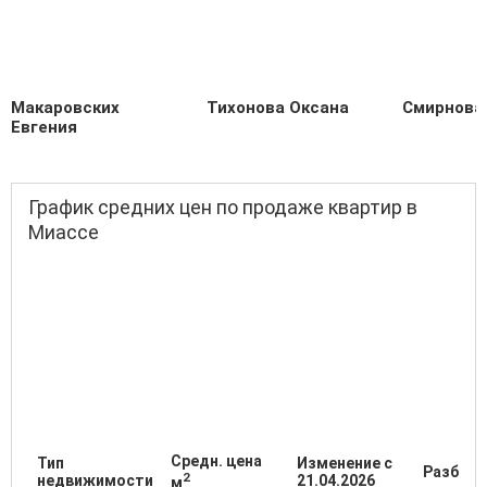
Макаровских
Тихонова Оксана
Смирнова
Евгения
График средних цен по продаже квартир в
Миассе
Средн. цена
Тип
Изменение с
Разброс
2
недвижимости
21.04.2026
м