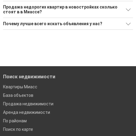
Ищите, как Купить недорогую квартиру в новостройке?
Продажа недорогих квартир в новостройках сколько
стоят в в Миассе?
7 актуальных и проверенных объявлений
Минимальная цена: 4 239 177 Р. Максимальная цена: 7 365
Воспользуйтесь нашим поиском по новостройкам, для
Почему лучше всего искать объявления у нас?
800 Р; Средняя: 5 603 755 Р
подбора подходящего вам варианта
Все объявления проверены и проходят строгую
Средняя цена за м2: 125 082 Р
'Сохраните результаты поиска и возвращайтесь к нему,
модерацию
когда это будет нужно'
Средняя площадь: 45.0 кв.м.
Удобный поиск, есть подписка на новые объявления
Помогаем с подбором выгодных ипотечных программ в
банках в Миассе
Поиск недвижимости
Квартиры Миасс
База объектов
Продажа недвижимости
Аренда недвижимости
По районам
Поиск по карте