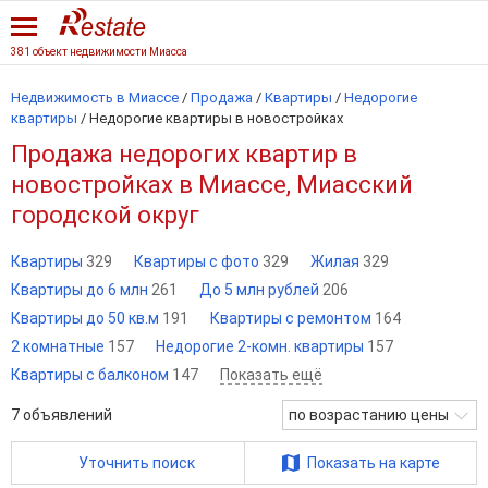
381 объект недвижимости Миасса
Недвижимость в Миассе
/
Продажа
/
Квартиры
/
Недорогие
квартиры
/
Недорогие квартиры в новостройках
Продажа недорогих квартир в
новостройках в Миассе, Миасский
городской округ
Квартиры
329
Квартиры с фото
329
Жилая
329
Квартиры до 6 млн
261
До 5 млн рублей
206
Квартиры до 50 кв.м
191
Квартиры с ремонтом
164
2 комнатные
157
Недорогие 2-комн. квартиры
157
Квартиры с балконом
147
Показать ещё
7
объявлений
по возрастанию цены
Уточнить поиск
Показать на карте